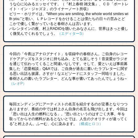
うな心に沁みるエッセイです。（『村上春樹 雑文集』、ＣＤ「ポートレ
イト・イン・ジャズ２」のライナーノート所収）
ビリー・ホリデイは、“When you are smiling, the whole world smiles wi
th you.”と歌い、ＬＰレコードをかけることは僕たちの日々の営みとど
こかで優しく繋がっていると春樹さんは言います。
バレンタインの夜、村上RADIOを聴いたみなさんに、世界はきっと優し
く微笑んでくれるでしょう。
（エディターS）
今回の「今夜はアナログナイト」を収録中の春樹さん。ご自身のレコー
ドケアグッズをスタジオに持ち込み、とても楽しそう！音楽愛がラジオ
を通じて伝わってくること間違いなしです。そして、愛といえば事前募
集した「恋愛相談」Q&Aでは、ご自身が過去に書いたラブレターに関す
る思い出話も披露。さすが！なエピソードにスタッフ一同唸りました。
春樹さんの書いたラブレター、どんな事が書いてあったんでしょうね～
（レオP）
毎回エンディングにアーティストの名言を紹介するのが定番となりつつ
ありますが、番組の中では村上さん自身の名言も飛び出します。今回は
「思い出は人生の燃料になる」。“思い出というのはすごく大事。年を
取ってからその燃料があるとないとでは、人生のクオリティが違ってく
る”と村上さん。ふーむ、心に染みます。
（構成ヒロコ）