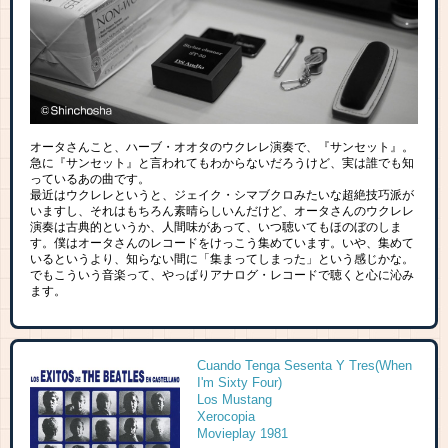
オータさんこと、ハーブ・オオタのウクレレ演奏で、『サンセット』。
急に『サンセット』と言われてもわからないだろうけど、実は誰でも知
っているあの曲です。
最近はウクレレというと、ジェイク・シマブクロみたいな超絶技巧派が
いますし、それはもちろん素晴らしいんだけど、オータさんのウクレレ
演奏は古典的というか、人間味があって、いつ聴いてもほのぼのしま
す。僕はオータさんのレコードをけっこう集めています。いや、集めて
いるというより、知らない間に「集まってしまった」という感じかな。
でもこういう音楽って、やっぱりアナログ・レコードで聴くと心に沁み
ます。
Cuando Tenga Sesenta Y Tres(When
I'm Sixty Four)
Los Mustang
Xerocopia
Movieplay 1981