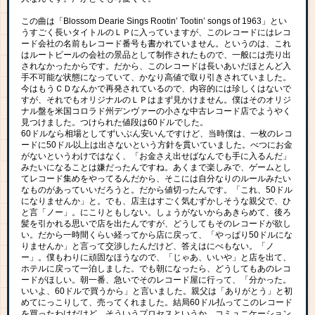
この曲は「Blossom Dearie Sings Rootin’ Tootin’ songs of 1963」とい
うすごく長いタイトルのＬＰに入っていますが、このレコードにはレコ
ード会社の名前もレコード番号も書かれていません。というのは、これ
はルートビールの会社の景品として制作されたもので、一般には売り出
されなかったからです。だから、このレコードは長いあいだほとんど入
手不可能な状態になっていて、かなり高値で取り引きされていました。
今はもうＣＤなんかで再発されているので、内容的には珍しくはないで
すが、それでもオリジナルのＬＰはまず見かけません。僕はそのオリジ
ナル盤を米国コロラド州デンヴァーの小さな中古レコード店でようやく
見つけました。つけられた値段は60ドルでした。
60ドルなら相場としてずいぶん安いんですけど、当時僕は、一枚のレコ
ードに50ドル以上は出さないという方針を貫いていました。べつにお金
がないというわけではなく、「お金さえ出せばなんでも手に入るんだ」
みたいになることは嫌だったんですね。あくまで楽しみで、ゲームとし
てレコード集めをやってるんだから、そこには自分なりのルールみたい
なものがあっていいだろうと。だから値切ったんです。「これ、50ドル
になりませんか」と。でも、店主はすごく気むずかしそうな親父で、ひ
と言「ノー」。にこりともしない。しょうがないからあきらめて、後ろ
髪を引かれる思いで店を出たんですが、どうしてもそのレコードが欲し
い。だから一時間くらい経ってから店に戻って、「やっぱり50ドルにな
りませんか」と言って交渉したんだけど、答えはにべもない。「ノ
ー」。僕もわりに頑固なほうなので、「じゃあ、いいや」と店を出て、
ホテルに戻って一泊しました。でも朝になったら、どうしてもあのレコ
ードがほしい。朝一番、急いでそのレコード屋に行って、「分かった。
いいよ、60ドルで買うから」と言いました。親父は「ありがとう」と初
めてにっこりして、売ってくれました。結局60ドル払ってこのレコード
を買ったわけだけど、そういうプロセスというか、コミュニケーション