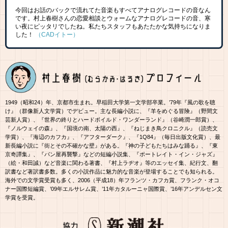
今回はお話のバックで流れてた音楽もすべてアナログレコードの音なん
です。村上春樹さんの恋愛相談とウォームなアナログレコードの音、寒
い夜にピッタリでしたね。私たちスタッフもあたたかな気持ちになりま
した！
（CADイトー）
1949（昭和24）年、京都市生まれ。早稲田大学第一文学部卒業。’79年『風の歌を聴
け』（群像新人文学賞）でデビュー。主な長編小説に、『羊をめぐる冒険』（野間文
芸新人賞）、『世界の終りとハードボイルド・ワンダーランド』（谷崎潤一郎賞）、
『ノルウェイの森』、『国境の南、太陽の西』、『ねじまき鳥クロニクル』（読売文
学賞）、『海辺のカフカ』、『アフターダーク』、『1Q84』（毎日出版文化賞）、最
新長編小説に『街とその不確かな壁』がある。『神の子どもたちはみな踊る』、『東
京奇譚集』、『パン屋再襲撃』などの短編小説集、『ポートレイト・イン・ジャズ』
（絵・和田誠）など音楽に関わる著書、『村上ラヂオ』等のエッセイ集、紀行文、翻
訳書など著訳書多数。多くの小説作品に魅力的な音楽が登場することでも知られる。
海外での文学賞受賞も多く、2006（平成18）年フランツ・カフカ賞、フランク・オコ
ナー国際短編賞、’09年エルサレム賞、’11年カタルーニャ国際賞、’16年アンデルセン文
学賞を受賞。