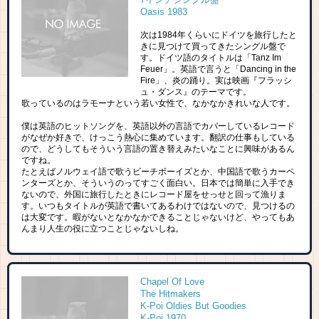
Oasis 1983
次は1984年くらいにドイツを旅行したと
きに見つけて買ってきたシングル盤で
す。ドイツ語のタイトルは「Tanz Im
Feuer」。英語で言うと「Dancing in the
Fire」、炎の踊り。実は映画『フラッシ
ュ・ダンス』のテーマです。
歌っているのはラモーナという若い女性で、なかなかきれいな人です。
僕は英語のヒットソングを、英語以外の言語でカバーしているレコード
がなぜか好きで、けっこう熱心に集めています。翻訳の仕事もしている
ので、どうしてもそういう言語の置き替えみたいなことに興味があるん
ですね。
たとえばノルウェイ語で歌うビーチボーイズとか、中国語で歌うカーペ
ンターズとか、そういうのってすごく面白い。日本では簡単に入手でき
ないので、外国に旅行したときにレコード屋をせっせと回って漁りま
す。いつもタイトルが英語で書いてあるわけではないので、見つけるの
は大変です。暇がないとなかなかできることじゃないけど、やってもあ
んまり人生の役に立つことじゃないしね。
Chapel Of Love
The Hitmakers
K-Poi Oldies But Goodies
K-Poi 1970