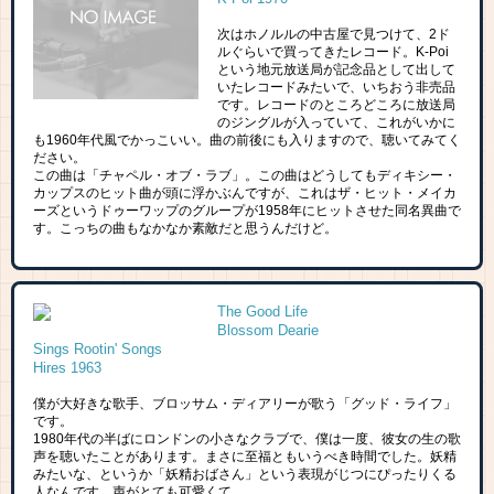
次はホノルルの中古屋で見つけて、2ド
ルぐらいで買ってきたレコード。K-Poi
という地元放送局が記念品として出して
いたレコードみたいで、いちおう非売品
です。レコードのところどころに放送局
のジングルが入っていて、これがいかに
も1960年代風でかっこいい。曲の前後にも入りますので、聴いてみてく
ださい。
この曲は「チャペル・オブ・ラブ」。この曲はどうしてもディキシー・
カップスのヒット曲が頭に浮かぶんですが、これはザ・ヒット・メイカ
ーズというドゥーワップのグループが1958年にヒットさせた同名異曲で
す。こっちの曲もなかなか素敵だと思うんだけど。
The Good Life
Blossom Dearie
Sings Rootin' Songs
Hires 1963
僕が大好きな歌手、ブロッサム・ディアリーが歌う「グッド・ライフ」
です。
1980年代の半ばにロンドンの小さなクラブで、僕は一度、彼女の生の歌
声を聴いたことがあります。まさに至福ともいうべき時間でした。妖精
みたいな、というか「妖精おばさん」という表現がじつにぴったりくる
人なんです。声がとても可愛くて。