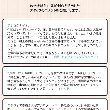
アナログナイト。
今回はすべてレコードで、深い音が堪能できます。そこには愛と人生が
詰まっていて、レコードって良いものだと感じ入りました。いまの放送
局で、ここまてレコードに徹した番組はありません。
それと、村上春樹さんがいかに世界の各都市でレコードを手に入れてい
るかも。さしずめ「旅と音楽のサウンドエッセイ」とでと言うのでしょ
うか。
恋愛相談も小説家ならでは。頷きながらメモを取ってしまいました。
とくにラブレターの書き方)^o^(
（延江エグゼクティブプランナー）
2月の「村上RADIO」レコードと恋愛の放送回です。今回は、レコード
に針を落とすと音楽が流れるように、村上さんの記憶に恋愛相談という
針が落ちることで「人生とは何か？」が流れました。番組最後の曲に象
徴的な、出逢いと別れによって刻まれた恋愛の傷跡みたいなスクラッチ
音を感じていただけたらと思います。
（キム兄）
スタジオで春樹さんがアナログ・レコードの溝にそっと針を置いた瞬
間、「ビリー・ホリデイの話」を思い出しました。まるで短編小説のよ