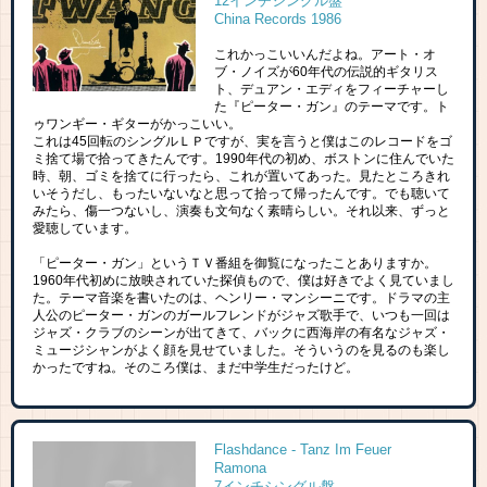
12インチシングル盤
China Records 1986
これかっこいいんだよね。アート・オ
ブ・ノイズが60年代の伝説的ギタリス
ト、デュアン・エディをフィーチャーし
た『ピーター・ガン』のテーマです。ト
ゥワンギー・ギターがかっこいい。
これは45回転のシングルＬＰですが、実を言うと僕はこのレコードをゴ
ミ捨て場で拾ってきたんです。1990年代の初め、ボストンに住んでいた
時、朝、ゴミを捨てに行ったら、これが置いてあった。見たところきれ
いそうだし、もったいないなと思って拾って帰ったんです。でも聴いて
みたら、傷一つないし、演奏も文句なく素晴らしい。それ以来、ずっと
愛聴しています。
「ピーター・ガン」というＴＶ番組を御覧になったことありますか。
1960年代初めに放映されていた探偵もので、僕は好きでよく見ていまし
た。テーマ音楽を書いたのは、ヘンリー・マンシーニです。ドラマの主
人公のピーター・ガンのガールフレンドがジャズ歌手で、いつも一回は
ジャズ・クラブのシーンが出てきて、バックに西海岸の有名なジャズ・
ミュージシャンがよく顔を見せていました。そういうのを見るのも楽し
かったですね。そのころ僕は、まだ中学生だったけど。
Flashdance - Tanz Im Feuer
Ramona
7インチシングル盤