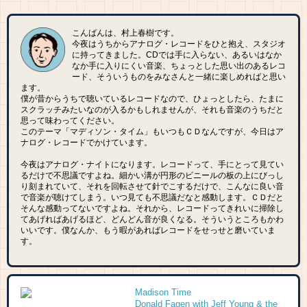
こんばんは、村上春樹です。
今夜はうちからアナログ・レコードをひと抱え、スタジオ
に持ってきました。CDでは手に入らない、あるいはなか
なか手に入りにくい音楽、ちょっとした思い出のあるレコ
ード、そういうものをみなさんと一緒に楽しめればと思い
ます。
僕が昔からうちで聴いているレコードなので、ひょっとしたら、たまに
スクラッチみたいなのが入るかもしれませんが、それも音楽のうちだと
思って味わってください。
このテーマ「マディソン・タイム」もいつもＣＤなんですが、今日はア
ナログ・レコードでかけています。
今夜はアナログ・ナイトになります。レコードって、手にとって見てい
るだけで不思議ですよね。細かい溝が円形のビニールの板の上にびっし
り刻まれていて、それを回転させて針でこするだけで、こんなに良い音
で音楽が聴けてしまう。いつ見ても不思議だなと感動します。ＣＤだと
そんな感動ってないですよね。それから、レコードってきれいに掃除し
てあげればあげるほど、どんどん音が良くなる。そういうところもかわ
いいです。僕なんか、もう暇があればレコードをせっせと磨いていま
す。
Madison Time
Donald Fagen with Jeff Young & the