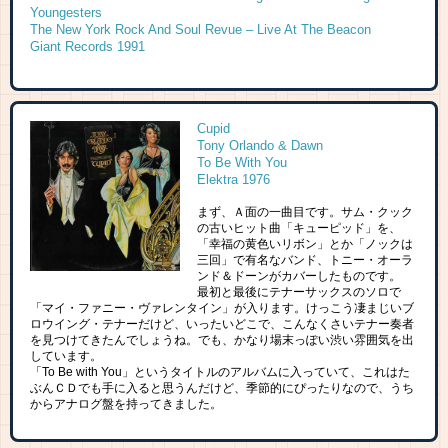
Youngesters
The New York Rock And Soul Revue ‎– Live At The Beacon
Giant Records 1991
Cupid
Tony Orlando & Dawn
To Be With You
Elektra 1976
まず、Ａ面の一曲目です。サム・クック
の古いヒット曲「キューピッド」を、
「幸福の黄色いリボン」とか「ノックは
三回」で有名なバンド、トニー・オーラ
ンド＆ドーンがカバーしたものです。
最初と最後にテナーサックスのソロで
「マイ・ファニー・ヴァレンタイン」が入ります。けっこう凄まじいブ
ロウイング・テナーだけど、いったいどこで、こんなくさいテナー奏者
を見つけてきたんでしょうね。でも、かなり場末っぽい渋い雰囲気を出
しています。
「To Be with You」というタイトルのアルバムに入っていて、これはた
ぶんＣＤでも手に入ると思うんだけど、季節的にぴったりなので、うち
からアナログ盤を持ってきました。