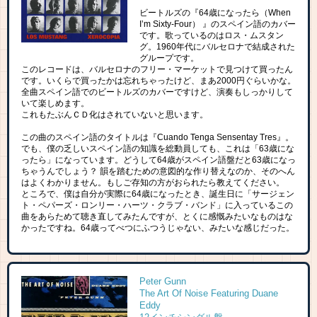
ビートルズの『64歳になったら（When
I’m Sixty-Four） 』のスペイン語のカバー
です。歌っているのはロス・ムスタン
グ。1960年代にバルセロナで結成された
グループです。
このレコードは、バルセロナのフリー・マーケットで見つけて買ったん
です。いくらで買ったかは忘れちゃったけど、まあ2000円ぐらいかな。
全曲スペイン語でのビートルズのカバーですけど、演奏もしっかりして
いて楽しめます。
これもたぶんＣＤ化はされていないと思います。
この曲のスペイン語のタイトルは『Cuando Tenga Sensentay Tres』。
でも、僕の乏しいスペイン語の知識を総動員しても、これは「63歳にな
ったら」になっています。どうして64歳がスペイン語盤だと63歳になっ
ちゃうんでしょう？ 韻を踏むための意図的な作り替えなのか、そのへん
はよくわかりません。もしご存知の方がおられたら教えてください。
ところで、僕は自分が実際に64歳になったとき、誕生日に「サージェン
ト・ペパーズ・ロンリー・ハーツ・クラブ・バンド」に入っているこの
曲をあらためて聴き直してみたんですが、とくに感慨みたいなものはな
かったですね。64歳ってべつにふつうじゃない、みたいな感じだった。
Peter Gunn
The Art Of Noise Featuring Duane
Eddy