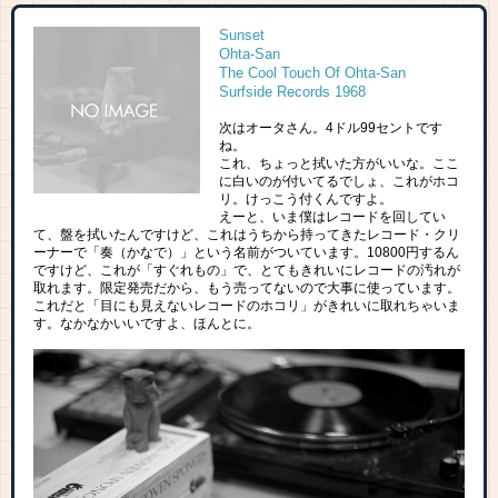
Sunset
Ohta-San
The Cool Touch Of Ohta-San
Surfside Records 1968
次はオータさん。4ドル99セントです
ね。
これ、ちょっと拭いた方がいいな。ここ
に白いのが付いてるでしょ、これがホコ
リ。けっこう付くんですよ。
えーと、いま僕はレコードを回してい
て、盤を拭いたんですけど、これはうちから持ってきたレコード・クリ
ーナーで「奏（かなで）」という名前がついています。10800円するん
ですけど、これが「すぐれもの」で、とてもきれいにレコードの汚れが
取れます。限定発売だから、もう売ってないので大事に使っています。
これだと「目にも見えないレコードのホコリ」がきれいに取れちゃいま
す。なかなかいいですよ、ほんとに。