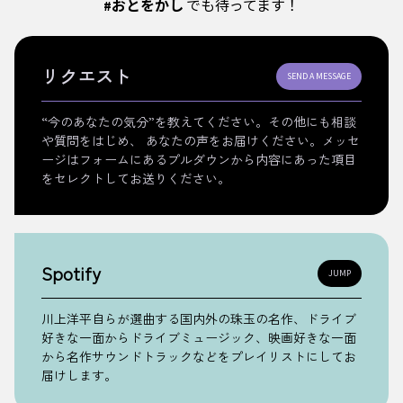
#おとをかし
でも待ってます！
リクエスト
SEND A MESSAGE
“今のあなたの気分”を教えてください。その他にも相談
や質問をはじめ、 あなたの声をお届けください。メッセ
ージはフォームにあるプルダウンから内容にあった項目
をセレクトしてお送りください。
Spotify
JUMP
川上洋平自らが選曲する国内外の珠玉の名作、ドライブ
好きな一面からドライブミュージック、映画好きな一面
から名作サウンドトラックなどをプレイリストにしてお
届けします。