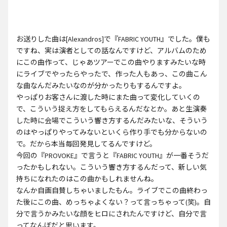
お送りした曲は[Alexandros]で『FABRIC YOUTH』でした。僕も
ですね、実は演者としての話なんですけど、アルバムのため
にこの曲作って、じゃあツアーでこの曲やりますみたいな時
にライブでやったらやったで、作った人もあっ、この曲こん
な曲なんだみたいなのが分かったりもするんですよ。
やっぱりお客さんに渡した時にまた曲って変化していくの
で、こういう捉え方をしてもらえるんだなとか。あと生演奏
した時に会場でこういう響き方するんだみたいな、そういう
のはやっぱりやってみないといくら作り手でも分からないの
で。だから本当毎回発見してるんですけど。
今回の『PROVOKE』で言うと『FABRIC YOUTH』が一番そうだ
ったかもしれない。こういう響き方するんだって、新しい気
持ちになれたのはこの曲かもしれませんね。
なんか自画自賛しちゃいましたもん。ライブでこの曲終わっ
た後にこの曲、めっちゃよくない？って言っちゃって(笑)。自
分で言うかみたいな顔をヒロにされたんですけど、自分で言
ってなんぼだと思います。