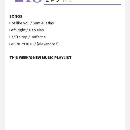
SONGS
Hot like you / Sam Austins
Left Right / Xiao Xiao
Can’t Stop / Raffertie
FABRIC YOUTH / [Alexandros]
THIS WEEK'S NEW MUSIC PLAYLIST