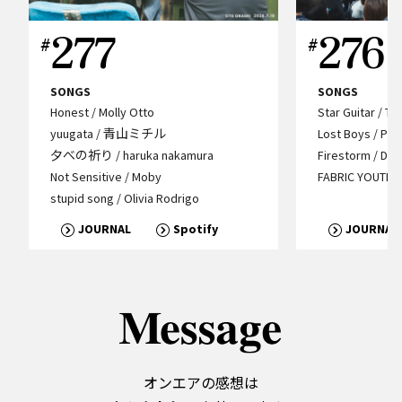
277
276
SONGS
SONGS
Honest / Molly Otto
Star Guitar / T
yuugata / 青山ミチル
Lost Boys / Ph
夕べの祈り / haruka nakamura
Firestorm / Dua
Not Sensitive / Moby
FABRIC YOUTH /
stupid song / Olivia Rodrigo
JOURNAL
Spotify
JOURNAL
オンエアの感想は