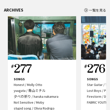
ARCHIVES
一覧を見る
277
276
SONGS
SONGS
Honest / Molly Otto
Star Guitar / T
yuugata / 青山ミチル
Lost Boys / Ph
夕べの祈り / haruka nakamura
Firestorm / Dua
Not Sensitive / Moby
FABRIC YOUTH /
stupid song / Olivia Rodrigo