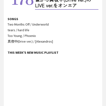
LIVE ver.をオンエア
SONGS
Two Months Off / Underworld
tears / hard life
Too Young / Phoenix
真夜中(Drive ver.) / [Alexandros]
THIS WEEK'S NEW MUSIC PLAYLIST