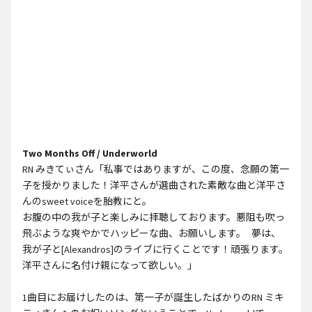
Two Months Off / Underworld
RN みきてぃさん「私事ではありますが、この度、念願の第一
子を授かりました！洋平さんが選曲された素敵な曲と洋平さ
んのsweet voiceを胎教にと。
お腹の中の我が子と楽しみに拝聴しております。悪阻も吹っ
飛ぶような爽やかでハッピーな曲、お願いします。 夢は、
我が子と[Alexandros]のライブに行くことです！頑張ります。
洋平さんに名付け親になって欲しい。」
1曲目にお届けしたのは、第一子が誕生したばかりのRN ミキ