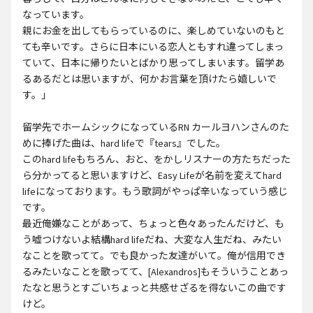
なっています。
親にお金を出してもらっているのに、楽しめていないのもと
ても辛いです。さらに日本にいる恋人ともすれ違ってしまっ
ていて、日本に帰りたいとばかり思ってしまいます。留学あ
るあるだとは思いますが、何かお言葉を頂けたら嬉しいで
す。」
留学先でホームシックになっているRN カールヨハンさんのた
めに捧げた曲は、hard lifeで『tears』でした。
このhard lifeもちろん、おと、をかしリスナーの方たちだった
ら分かってると思いますけど、Easy Lifeが名前を変えてhard
lifeになっております。もう歌詞がやっぱ辛いなっていう感じ
です。
最近俺嫌なことがあって、ちょっと色々あったんだけど、も
う嘘つけないよ結構hard lifeだね、大変な人生だね、みたい
なことを歌ってて。でも良かった友達がいて。俺が信用でき
るみたいなことを歌ってて、[Alexandros]もそういうことあっ
たなと思うとすごいちょっと共感せざるを得ないこの曲です
けど。