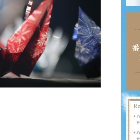
P
Vo
P
Vo