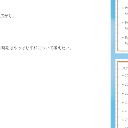
P
Vo
末広がり。
P
Vo
P
Vo
の時期はやっぱり平和について考えたい。
2
2
2
2
2
2
。