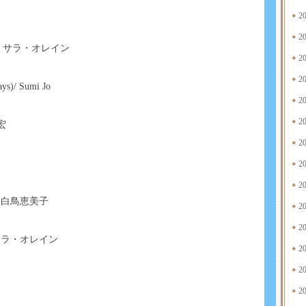
2
2
23>/ サラ・オレイン
2
2
ys)/ Sumi Jo
2
2
明宏
2
2
2
& 白鳥恵美子
2
2
n) / サラ・オレイン
2
2
2