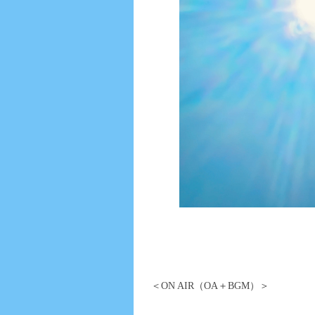
＜ON AIR（OA＋BGM）＞