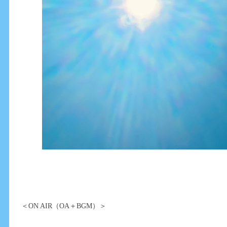
＜ON AIR（OA＋BGM）＞