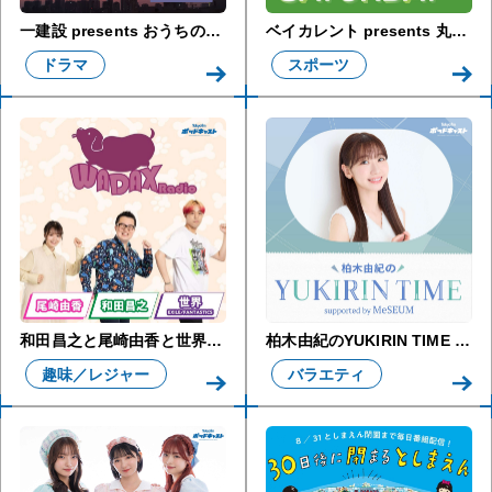
一建設 presents おうちのはなし
ベイカレント presents 丸山茂樹のMOVING SATURDAY
ドラマ
スポーツ
和田昌之と尾崎由香と世界のWADAX Radio
柏木由紀のYUKIRIN TIME supported by MeSEUM
趣味／レジャー
バラエティ