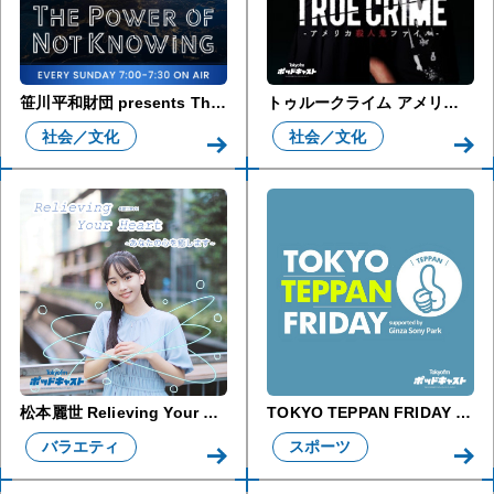
笹川平和財団 presents The Power of Not Knowing
トゥルークライム アメリカ殺人鬼ファイル
社会／文化
社会／文化
松本麗世 Relieving Your Heart ～あなたの心を癒します～
TOKYO TEPPAN FRIDAY supported by Ginza Sony Park
バラエティ
スポーツ