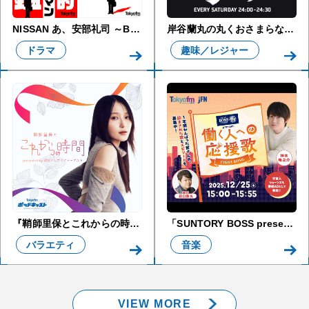
NISSAN あ、安部礼司 ～BEYOND THE AVERAGE～
岸谷蘭丸の丸くおさまらない話
ドラマ
趣味／レジャー
『鞘師里保とこれからの時間』presented by 明治ブルガリアヨーグルト
「SUNTORY BOSS presents 働く人への応援歌」
バラエティ
音楽
VIEW MORE