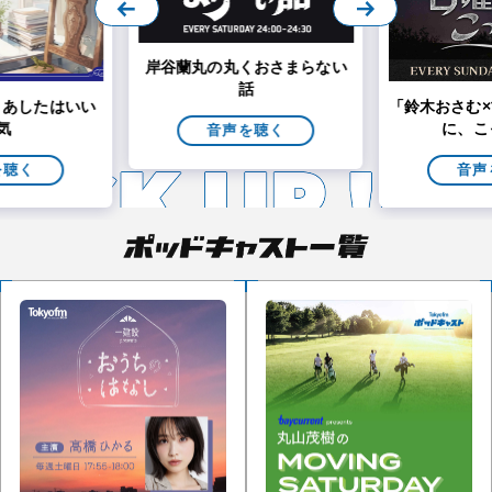
岸谷蘭丸の丸くおさまらない
話
nts あしたはいい
「鈴木おさむ×
気
に、こ
音声を聴く
を聴く
音声