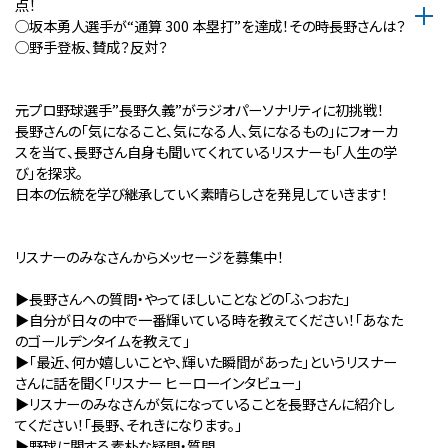
点！
◯坂本勇⼈選⼿が“通算 300 本塁打”を達成！その時長野さんは？
◯野手登板、賛成？反対？
元プロ野球選手”長野久義”がラジオパーソナリティに初挑戦！
長野さんの「気になること、気になる人、気になるもの」にフォーカ
スを当て、長野さん自身も聞いてくれているリスナーも「人生の学
び」を探求。
日本の伝統を学び継承していく素晴らしさを発見していきます！
リスナーのみなさんからメッセージを募集中！
▶︎長野さんへの質問・やってほしいことなどの「ふつおた」
▶︎自分が⽇々の中で⼀番輝いている時を教えてください！「あなた
のゴールデンタイムを教えて」
▶︎「最近、何か嬉しいことや、輝いた瞬間があった」というリスナー
さんに話を聞く「リスナー ヒーローインタビュー」
▶︎リスナーのみなさんが気になっていることを長野さんに紹介し
てください！「長野、それきになります。」
▶︎野球に関する素朴な疑問・質問