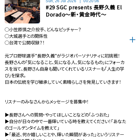
Sun, 26 Jul 2026
|
00:20:06
#29 SGC presents 長野久義 El
Dorado〜新・黄金時代〜
◯小笠原慎之介投手、どんなピッチャー？
◯大城選手との関係性
◯台湾で公開収録？！
元プロ野球選手”長野久義”がラジオパーソナリティに初挑戦！
長野さんの「気になること、気になる人、気になるもの」にフォーカ
スを当て、長野さん自身も聞いてくれているリスナーも「人生の学
び」を探求。
日本の伝統を学び継承していく素晴らしさを発見していきます！
リスナーのみなさんからメッセージを募集中！
▶︎長野さんへの質問・やってほしいことなどの「ふつおた」
▶︎自分が⽇々の中で⼀番輝いている時を教えてください！「あなた
のゴールデンタイムを教えて」
▶︎「最近、何か嬉しいことや、輝いた瞬間があった」というリスナー