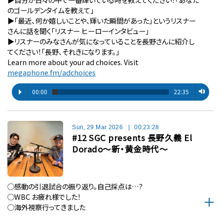
のゴールデンタイムを教えて」
▶︎「最近、何か嬉しいことや、輝いた瞬間があった」というリスナー
さんに話を聞く「リスナー ヒーローインタビュー」
▶︎リスナーのみなさんが気になっていることを長野さんに紹介し
てください！「長野、それきになります。」
Learn more about your ad choices. Visit
megaphone.fm/adchoices
00:00
22:35
Sun, 29 Mar 2026
|
00:23:28
#12 SGC presents 長野久義 El
Dorado〜新・黄金時代〜
◯感動の引退試合の振り返り。自己採点は…?
◯WBC お疲れ様でした！
◯海外視察行ってきました