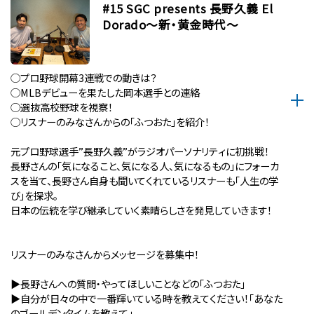
#15 SGC presents 長野久義 El
Dorado〜新・黄金時代〜
◯プロ野球開幕3連戦での動きは？
◯MLBデビューを果たした岡本選手との連絡
◯選抜高校野球を視察！
◯リスナーのみなさんからの「ふつおた」を紹介！
元プロ野球選手”長野久義”がラジオパーソナリティに初挑戦！
長野さんの「気になること、気になる人、気になるもの」にフォーカ
スを当て、長野さん自身も聞いてくれているリスナーも「人生の学
び」を探求。
日本の伝統を学び継承していく素晴らしさを発見していきます！
リスナーのみなさんからメッセージを募集中！
▶︎長野さんへの質問・やってほしいことなどの「ふつおた」
▶︎自分が⽇々の中で⼀番輝いている時を教えてください！「あなた
のゴールデンタイムを教えて」