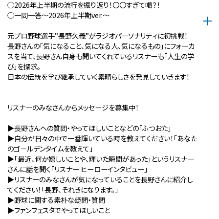
◯2026年上半期の流行を振り返り！〇〇すぎて喝？！
◯一問一答〜2026年上半期ver.〜
元プロ野球選手”長野久義”がラジオパーソナリティに初挑戦！
長野さんの「気になること、気になる人、気になるもの」にフォーカ
スを当て、長野さん自身も聞いてくれているリスナーも「人生の学
び」を探求。
日本の伝統を学び継承していく素晴らしさを発見していきます！
リスナーのみなさんからメッセージを募集中！
▶︎長野さんへの質問・やってほしいことなどの「ふつおた」
▶︎自分が⽇々の中で⼀番輝いている時を教えてください！「あなた
のゴールデンタイムを教えて」
▶︎「最近、何か嬉しいことや、輝いた瞬間があった」というリスナー
さんに話を聞く「リスナー ヒーローインタビュー」
▶︎リスナーのみなさんが気になっていることを長野さんに紹介し
てください！「長野、それきになります。」
▶︎野球に関する素朴な疑問・質問
▶︎ファンフェスタでやってほしいこと