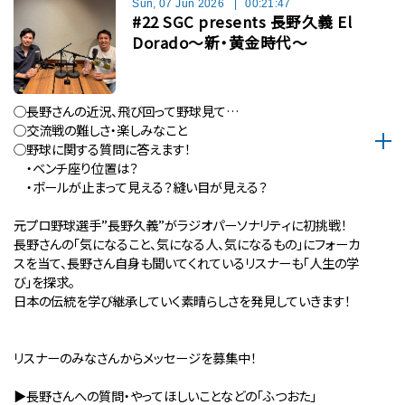
Sun, 07 Jun 2026
|
00:21:47
#22 SGC presents 長野久義 El
Dorado〜新・黄金時代〜
◯長野さんの近況、飛び回って野球見て…
◯交流戦の難しさ・楽しみなこと
◯野球に関する質問に答えます！
・ベンチ座り位置は？
・ボールが止まって見える？縫い目が見える？
元プロ野球選手”長野久義”がラジオパーソナリティに初挑戦！
長野さんの「気になること、気になる人、気になるもの」にフォーカ
スを当て、長野さん自身も聞いてくれているリスナーも「人生の学
び」を探求。
日本の伝統を学び継承していく素晴らしさを発見していきます！
リスナーのみなさんからメッセージを募集中！
▶︎長野さんへの質問・やってほしいことなどの「ふつおた」