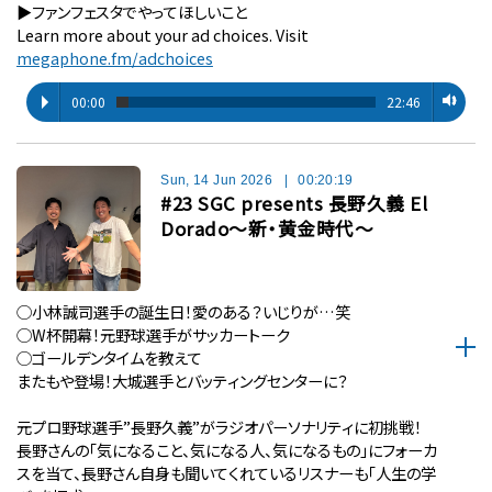
▶︎ファンフェスタでやってほしいこと
Learn more about your ad choices. Visit
megaphone.fm/adchoices
00:00
22:46
Sun, 14 Jun 2026
|
00:20:19
#23 SGC presents 長野久義 El
Dorado〜新・黄金時代〜
◯小林誠司選手の誕生日！愛のある？いじりが…笑
◯W杯開幕！元野球選手がサッカートーク
◯ゴールデンタイムを教えて
またもや登場！大城選手とバッティングセンターに？
元プロ野球選手”長野久義”がラジオパーソナリティに初挑戦！
長野さんの「気になること、気になる人、気になるもの」にフォーカ
スを当て、長野さん自身も聞いてくれているリスナーも「人生の学