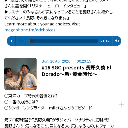
さんに話を聞く「リスナー ヒーローインタビュー」
▶︎リスナーのみなさんが気になっていることを長野さんに紹介し
てください！「長野、それきになります。」
Learn more about your ad choices. Visit
megaphone.fm/adchoices
00:00
21:12
Sun, 26 Apr 2026
|
00:23:15
#16 SGC presents 長野久義 El
Dorado〜新・黄金時代〜
◯東洋カープ時代の習慣とは？
◯一番の力持ちは？
◯シンガーソングライター miletさんとのエピソード
元プロ野球選手”長野久義”がラジオパーソナリティに初挑戦！
長野さんの「気になること、気になる人、気になるもの」にフォーカ