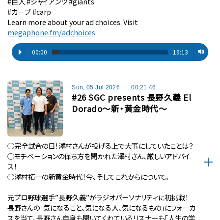
#巨人 #ジャイアンツ #giants
#カープ #carp
Learn more about your ad choices. Visit
megaphone.fm/adchoices
00:00
19:13
Sun, 05 Jul 2026
|
00:21:46
#26 SGC presents 長野久義 El
Dorado〜新・黄金時代〜
◯完全試合の日！澤村さんが投げる上で大事にしていたことは？
◯モチベーションの保ち方を聞かれた澤村さん、厳しいアドバイ
ス！
◯澤村拓一の新黄金時代！今、そしてこれからについて。
元プロ野球選手”長野久義”がラジオパーソナリティに初挑戦！
長野さんの「気になること、気になる人、気になるもの」にフォーカ
スを当て、長野さん自身も聞いてくれているリスナーも「人生の学