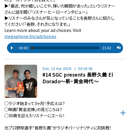
▶︎「最近、何か嬉しいことや、輝いた瞬間があった」というリスナー
さんに話を聞く「リスナー ヒーローインタビュー」
▶︎リスナーのみなさんが気になっていることを長野さんに紹介し
てください！「長野、それきになります。」
Learn more about your ad choices. Visit
megaphone.fm/adchoices
00:00
23:42
Sun, 12 Apr 2026
|
00:18:36
#14 SGC presents 長野久義 El
Dorado〜新・黄金時代〜
◯ラジオ始まって3ヶ月！手応えは？
◯映画「黄金泥棒」の見どころは？
◯30歳を迎えたリスナーにエール！
元プロ野球選手”長野久義”がラジオパーソナリティに初挑戦！