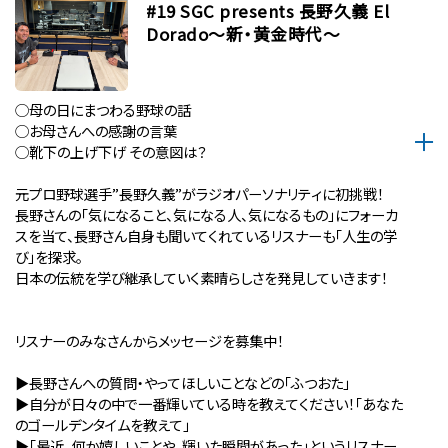
#19 SGC presents 長野久義 El
Dorado〜新・黄金時代〜
◯母の日にまつわる野球の話
◯お母さんへの感謝の言葉
◯靴下の上げ下げ その意図は？
元プロ野球選手”長野久義”がラジオパーソナリティに初挑戦！
長野さんの「気になること、気になる人、気になるもの」にフォーカ
スを当て、長野さん自身も聞いてくれているリスナーも「人生の学
び」を探求。
日本の伝統を学び継承していく素晴らしさを発見していきます！
リスナーのみなさんからメッセージを募集中！
▶︎長野さんへの質問・やってほしいことなどの「ふつおた」
▶︎自分が⽇々の中で⼀番輝いている時を教えてください！「あなた
のゴールデンタイムを教えて」
▶︎「最近、何か嬉しいことや、輝いた瞬間があった」というリスナー