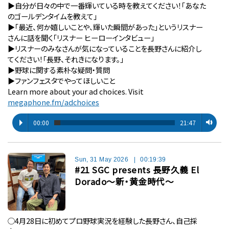
▶︎自分が⽇々の中で⼀番輝いている時を教えてください！「あなた
のゴールデンタイムを教えて」
▶︎「最近、何か嬉しいことや、輝いた瞬間があった」というリスナー
さんに話を聞く「リスナー ヒーローインタビュー」
▶︎リスナーのみなさんが気になっていることを長野さんに紹介し
てください！「長野、それきになります。」
▶︎野球に関する素朴な疑問・質問
▶︎ファンフェスタでやってほしいこと
Learn more about your ad choices. Visit
megaphone.fm/adchoices
00:00
21:47
Sun, 31 May 2026
|
00:19:39
#21 SGC presents 長野久義 El
Dorado〜新・黄金時代〜
◯4⽉28⽇に初めてプロ野球実況を経験した長野さん、自己採