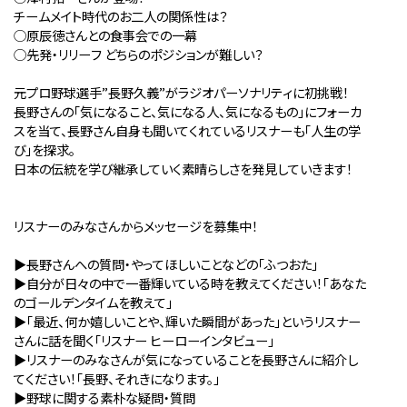
チームメイト時代のお二人の関係性は？
◯原辰徳さんとの食事会での一幕
◯先発・リリーフ どちらのポジションが難しい？
元プロ野球選手”長野久義”がラジオパーソナリティに初挑戦！
長野さんの「気になること、気になる人、気になるもの」にフォーカ
スを当て、長野さん自身も聞いてくれているリスナーも「人生の学
び」を探求。
日本の伝統を学び継承していく素晴らしさを発見していきます！
リスナーのみなさんからメッセージを募集中！
▶︎長野さんへの質問・やってほしいことなどの「ふつおた」
▶︎自分が⽇々の中で⼀番輝いている時を教えてください！「あなた
のゴールデンタイムを教えて」
▶︎「最近、何か嬉しいことや、輝いた瞬間があった」というリスナー
さんに話を聞く「リスナー ヒーローインタビュー」
▶︎リスナーのみなさんが気になっていることを長野さんに紹介し
てください！「長野、それきになります。」
▶︎野球に関する素朴な疑問・質問