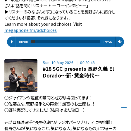
さんに話を聞く「リスナー ヒーローインタビュー」
▶︎リスナーのみなさんが気になっていることを長野さんに紹介し
てください！「長野、それきになります。」
Learn more about your ad choices. Visit
megaphone.fm/adchoices
00:00
19:56
Sun, 10 May 2026
|
00:20:48
#18 SGC presents 長野久義 El
Dorado〜新・黄金時代〜
◯ジャイアンツ遠征の帯同と地方球場回ってます！
◯佐藤さん、菅野投手との再会！！最高のお土産も...！
◯野球実況してきました！（結果はまた後日…）
元プロ野球選手”長野久義”がラジオパーソナリティに初挑戦！
長野さんの「気になること、気になる人、気になるもの」にフォーカ