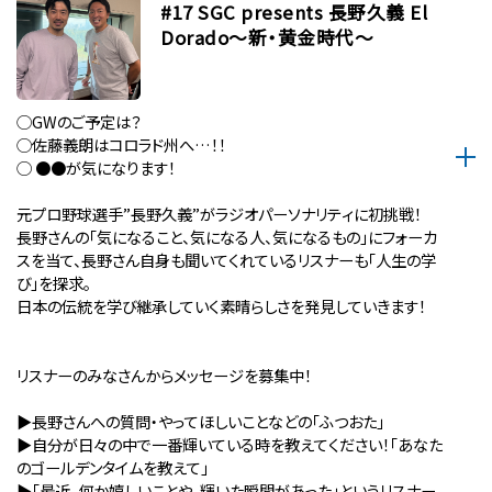
#17 SGC presents 長野久義 El
Dorado〜新・黄金時代〜
◯GWのご予定は？
◯佐藤義朗はコロラド州へ…！！
◯ ●●が気になります！
元プロ野球選手”長野久義”がラジオパーソナリティに初挑戦！
長野さんの「気になること、気になる人、気になるもの」にフォーカ
スを当て、長野さん自身も聞いてくれているリスナーも「人生の学
び」を探求。
日本の伝統を学び継承していく素晴らしさを発見していきます！
リスナーのみなさんからメッセージを募集中！
▶︎長野さんへの質問・やってほしいことなどの「ふつおた」
▶︎自分が⽇々の中で⼀番輝いている時を教えてください！「あなた
のゴールデンタイムを教えて」
▶︎「最近、何か嬉しいことや、輝いた瞬間があった」というリスナー