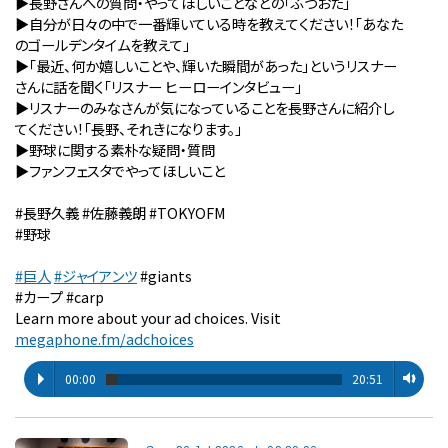
▶︎長野さんへの質問・やってほしいことなどの「ふつおた」
▶︎自分が⽇々の中で⼀番輝いている時を教えてください！「あなた
のゴールデンタイムを教えて」
▶︎「最近、何か嬉しいことや、輝いた瞬間があった」というリスナー
さんに話を聞く「リスナー ヒーローインタビュー」
▶︎リスナーのみなさんが気になっていることを長野さんに紹介し
てください！「長野、それきになります。」
▶︎野球に関する素朴な疑問・質問
▶︎ファンフェスタでやってほしいこと
#長野久義 #佐藤義朗 #TOKYOFM
#野球
#巨人
#ジャイアンツ
#giants
#カープ #carp
Learn more about your ad choices. Visit
megaphone.fm/adchoices
00:00
20:51