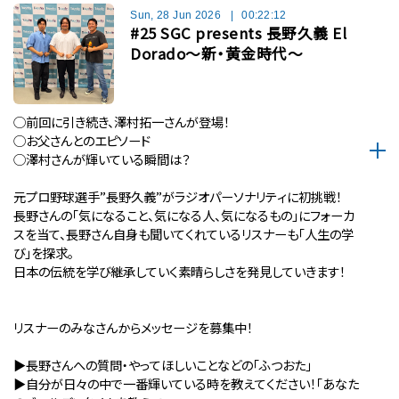
Sun, 28 Jun 2026
|
00:22:12
#25 SGC presents 長野久義 El
Dorado〜新・黄金時代〜
◯前回に引き続き、澤村拓一さんが登場！
◯お父さんとのエピソード
◯澤村さんが輝いている瞬間は？
元プロ野球選手”長野久義”がラジオパーソナリティに初挑戦！
長野さんの「気になること、気になる人、気になるもの」にフォーカ
スを当て、長野さん自身も聞いてくれているリスナーも「人生の学
び」を探求。
日本の伝統を学び継承していく素晴らしさを発見していきます！
リスナーのみなさんからメッセージを募集中！
▶︎長野さんへの質問・やってほしいことなどの「ふつおた」
▶︎自分が⽇々の中で⼀番輝いている時を教えてください！「あなた