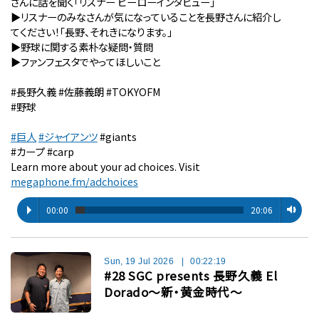
さんに話を聞く「リスナー ヒーローインタビュー」
▶︎リスナーのみなさんが気になっていることを長野さんに紹介し
てください！「長野、それきになります。」
▶︎野球に関する素朴な疑問・質問
▶︎ファンフェスタでやってほしいこと
#長野久義 #佐藤義朗 #TOKYOFM
#野球
#巨人
#ジャイアンツ
#giants
#カープ #carp
Learn more about your ad choices. Visit
megaphone.fm/adchoices
00:00
20:06
Sun, 19 Jul 2026
|
00:22:19
#28 SGC presents 長野久義 El
Dorado〜新・黄金時代〜