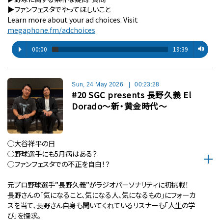
▶︎ファンフェスタでやってほしいこと
Learn more about your ad choices. Visit
megaphone.fm/adchoices
00:00
19:39
Sun, 24 May 2026
|
00:23:28
#20 SGC presents 長野久義 El
Dorado〜新・黄金時代〜
◯大谷祥平の日
◯野球選手にも5月病はある？
◯ファンフェスタでの不正を自白！？
元プロ野球選手”長野久義”がラジオパーソナリティに初挑戦！
長野さんの「気になること、気になる人、気になるもの」にフォーカ
スを当て、長野さん自身も聞いてくれているリスナーも「人生の学
び」を探求。