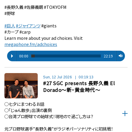
#長野久義 #佐藤義朗 #TOKYOFM
#野球
#巨人
#ジャイアンツ
#giants
#カープ #carp
Learn more about your ad choices. Visit
megaphone.fm/adchoices
00:00
22:19
Sun, 12 Jul 2026
|
00:19:13
#27 SGC presents 長野久義 El
Dorado〜新・黄金時代〜
◯七夕にまつわるお話
◯「じゅん散歩」出演の裏側
◯台湾プロ野球での始球式！現地ので過ごし方は？
元プロ野球選手”長野久義”がラジオパーソナリティに初挑戦！