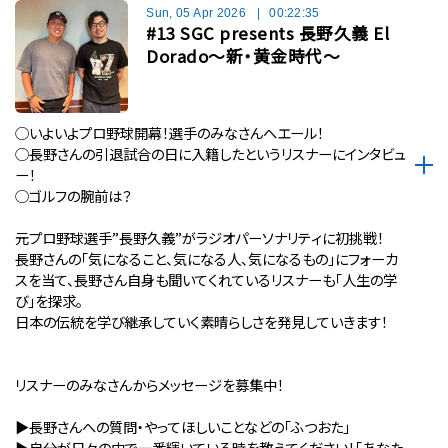
Sun, 05 Apr 2026
|
00:22:35
#13 SGC presents 長野久義 El
Dorado〜新・黄金時代〜
◯いよいよプロ野球開幕！選手のみなさんへエール！
◯長野さんの引退試合の日に入籍したというリスナーにインタビュ
ー！
◯ゴルフの腕前は？
元プロ野球選手”長野久義”がラジオパーソナリティに初挑戦！
長野さんの「気になること、気になる人、気になるもの」にフォーカ
スを当て、長野さん自身も聞いてくれているリスナーも「人生の学
び」を探求。
日本の伝統を学び継承していく素晴らしさを発見していきます！
リスナーのみなさんからメッセージを募集中！
▶︎長野さんへの質問・やってほしいことなどの「ふつおた」
▶︎自分が⽇々の中で⼀番輝いている時を教えてください！「あなた