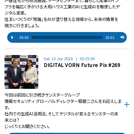
戸建住宅から物流施設、データセンターまで、暮らしと産業のイン
フラを幅広く手がける大和ハウス工業のAIと生成AIを駆使したデ
ジタル変革。
住まいづくりの「常識」をAIが塗り替える現場から、未来の情景を
覗きに行きましょう。
00:00
26:01
Sat, 13 Jun 2026
|
00:25:04
DIGITAL VORN Future Pix #269
今回は前回に引き続きサンスターグループ
情報セキュリティ グローバルディレクター堀健二さんをお迎えしま
す。
社内での生成AI活用法、そしてデジタルが変えるサンスターの未
来とは？
じっくりとお聞きください。