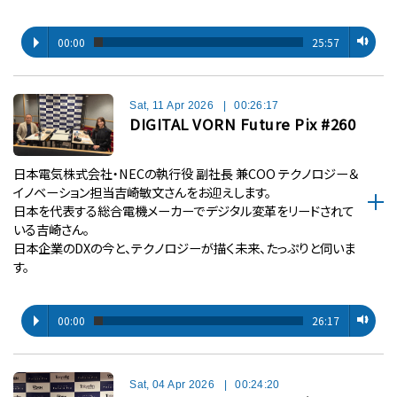
00:00
25:57
Sat, 11 Apr 2026
|
00:26:17
DIGITAL VORN Future Pix #260
日本電気株式会社・NECの執行役 副社長 兼COO テクノロジー＆
イノベーション担当吉崎敏文さんをお迎えします。
日本を代表する総合電機メーカーでデジタル変革をリードされて
いる吉崎さん。
日本企業のDXの今と、テクノロジーが描く未来、たっぷりと伺いま
す。
00:00
26:17
Sat, 04 Apr 2026
|
00:24:20