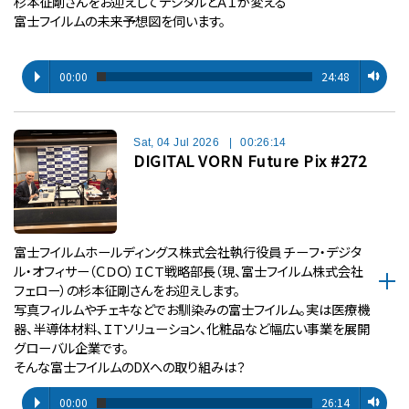
杉本征剛さんをお迎えしてデジタルとＡＩが変える
富士フイルムの未来予想図を伺います。
00:00
24:48
Sat, 04 Jul 2026
|
00:26:14
DIGITAL VORN Future Pix #272
富士フイルムホールディングス株式会社執行役員 チーフ・デジタ
ル・オフィサー（ＣＤＯ）ＩＣＴ戦略部長（現、富士フイルム株式会社
フェロー）の杉本征剛さんをお迎えします。
写真フィルムやチェキなどでお馴染みの富士フイルム。実は医療機
器、半導体材料、ＩＴソリューション、化粧品など幅広い事業を展開
グローバル企業です。
そんな富士フイルムのDXへの取り組みは？
00:00
26:14