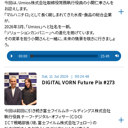
今回は、Umios株式会社取締役常務執行役員の小関仁孝さんを
お迎えします。
「マルハニチロ」として長く親しまれてきた水産・食品の総合企業
が、
2026年3月、「Umios」へと社名を一新。
「ソリューションカンパニー」への進化を掲げています。
その変革を担う小関さんと一緒に、未来の情景を覗きに行きましょ
う。
00:00
25:49
Sat, 11 Jul 2026
|
00:24:48
DIGITAL VORN Future Pix #273
今回は前回に引き続き富士フイルムホールディングス株式会社
執行役員 チーフ・デジタル・オフィサー（ＣＤＯ）
ＩＣＴ戦略部長（現、富士フイルム株式会社フェロー）の