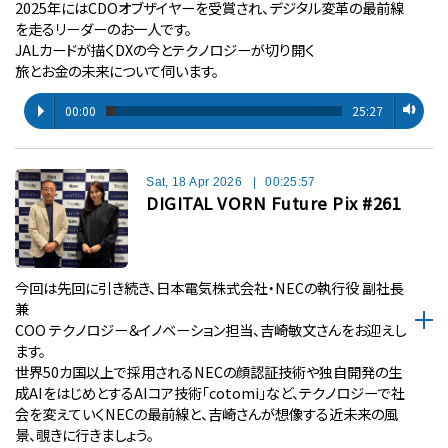
2025年にはCDOオブザイヤーを受賞され、デジタル変革の最前線
を走るリーダーのお一人です。
JALカードが描くDXの今とテクノロジーが切り開く
旅とお金の未来について伺います。
00:00
25:27
Sat, 18 Apr 2026
|
00:25:57
DIGITAL VORN Future Pix #261
今回は先回に引き続き、日本電気株式会社・NECの執行役 副社長
兼
COO テクノロジー＆イノベーション担当、吉崎敏文さんをお迎えし
ます。
世界50カ国以上で採用されるNECの顔認証技術や独自開発の生
成AIをはじめとするAIコア技術「cotomi」など、テクノロジーで社
会を変えていくNECの最前線と、吉崎さんが想像する近未来の風
景、覗きに行きましょう。