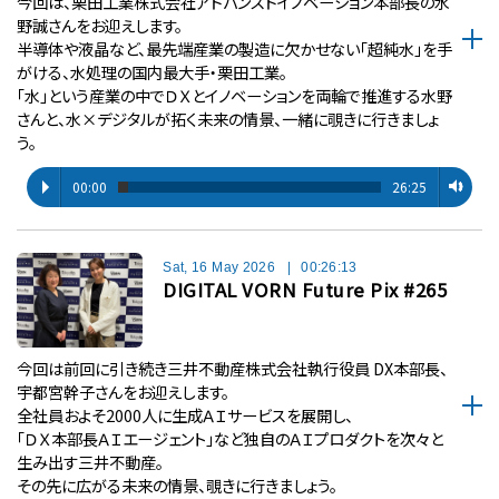
今回は、栗田工業株式会社アドバンスドイノベーション本部長の水
野誠さんをお迎えします。
半導体や液晶など、最先端産業の製造に欠かせない「超純水」を手
がける、水処理の国内最大手・栗田工業。
「水」という産業の中でＤＸとイノベーションを両輪で推進する水野
さんと、水×デジタルが拓く未来の情景、一緒に覗きに行きましょ
う。
00:00
26:25
Sat, 16 May 2026
|
00:26:13
DIGITAL VORN Future Pix #265
今回は前回に引き続き三井不動産株式会社執行役員 DX本部長、
宇都宮幹子さんをお迎えします。
全社員およそ2000人に生成ＡＩサービスを展開し、
「ＤＸ本部長ＡＩエージェント」など独自のＡＩプロダクトを次々と
生み出す三井不動産。
その先に広がる未来の情景、覗きに行きましょう。