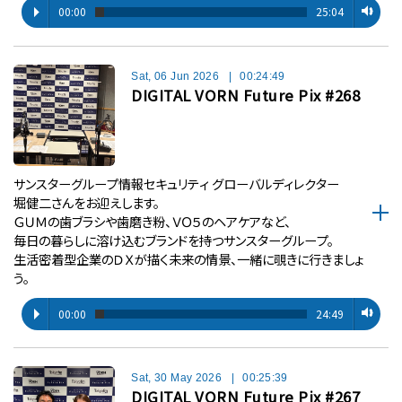
00:00
25:04
Sat, 06 Jun 2026
|
00:24:49
DIGITAL VORN Future Pix #268
サンスターグループ情報セキュリティ グローバルディレクター
堀健二さんをお迎えします。
ＧＵＭの歯ブラシや歯磨き粉、ＶＯ５のヘアケアなど、
毎日の暮らしに溶け込むブランドを持つサンスターグループ。
生活密着型企業のＤＸが描く未来の情景、一緒に覗きに行きましょ
う。
00:00
24:49
Sat, 30 May 2026
|
00:25:39
DIGITAL VORN Future Pix #267