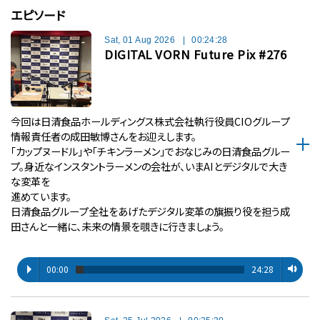
エピソード
Sat, 01 Aug 2026
|
00:24:28
DIGITAL VORN Future Pix #276
今回は日清食品ホールディングス株式会社執行役員CIOグループ
情報責任者の成田敏博さんをお迎えします。
「カップヌードル」や「チキンラーメン」でおなじみの日清食品グルー
プ。身近なインスタントラーメンの会社が、いまAIとデジタルで大き
な変革を
進めています。
日清食品グループ全社をあげたデジタル変革の旗振り役を担う成
田さんと一緒に、未来の情景を覗きに行きましょう。
00:00
24:28