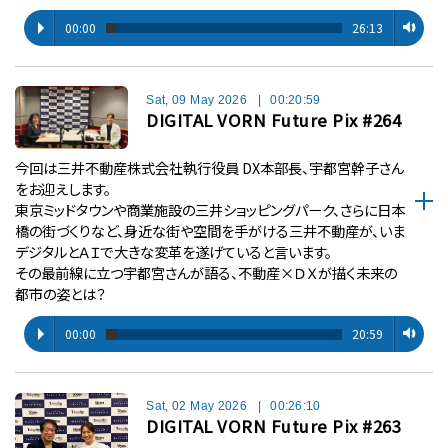
00:00
26:13
Sat, 09 May 2026
|
00:20:59
DIGITAL VORN Future Pix #264
今回は三井不動産株式会社執行役員 DX本部長、宇都宮幹子さん
をお迎えします。
東京ミッドタウンや商業施設の三井ショッピングパーク、さらに日本
橋の街づくりなど、身近な街や空間を手がける三井不動産が、いま
デジタルとＡＩで大きな変革を遂げていると言います。
その最前線に立つ宇都宮さんが語る、不動産×ＤＸが描く未来の
都市の姿とは？
00:00
20:59
Sat, 02 May 2026
|
00:26:10
DIGITAL VORN Future Pix #263