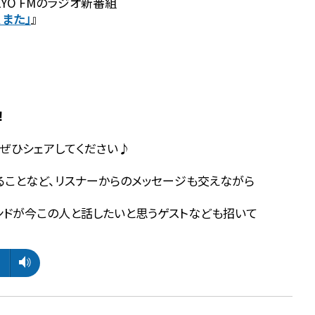
YO FMのラジオ新番組
、また」
』
！
ぜひシェアしてください♪
ることなど、リスナーからのメッセージも交えながら
ンドが今この人と話したいと思うゲストなども招いて