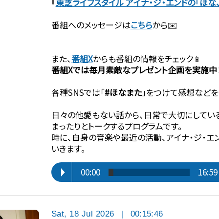
『⁠⁠⁠⁠⁠⁠⁠⁠⁠⁠
東芝ライフスタイル アイナ・ジ・エンドの「ほな
番組へのメッセージは⁠⁠⁠⁠⁠⁠⁠⁠⁠⁠
こちら⁠⁠⁠⁠⁠⁠⁠⁠⁠⁠
から✉️
また、⁠⁠⁠⁠⁠⁠⁠⁠⁠⁠
番組X
からも番組の情報をチェック📱
番組Xでは毎月素敵なプレゼント企画を実施中
各種SNSでは「
#ほなまた
」をつけて感想などを
日々の他愛もない話から、日常で大切にしてい
まったりとトークするプログラムです。
時に、自身の音楽や最近の活動、アイナ・ジ・エ
いきます。
00:00
16:59
Sat, 18 Jul 2026
|
00:15:46