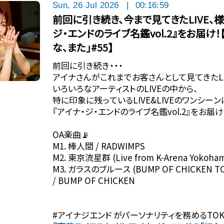
Sun, 26 Jul 2026
|
00:16:59
前回に引き続き、今まで見てきたLIVE、様
ジ・エンドのライブ名鑑vol.2』をお届け
な、また」#55】
前回に引き続き・・・
アイナさんがこれまでお客さんとして見てきたLI
いろいろなアーティストのLIVEの中から、
特に印象に残っているLIVE&LIVEのワンシー
『アイナ・ジ・エンドのライブ名鑑vol.2』をお届
OA楽曲📡
M1. 棒人間 / RADWIMPS
M2. 東京流星群 (Live from K-Arena Yokoham
M3. ガラスのブルース (BUMP OF CHICKEN TOUR
/ BUMP OF CHICKEN
#アイナジエンド がパーソナリティを務めるTOK