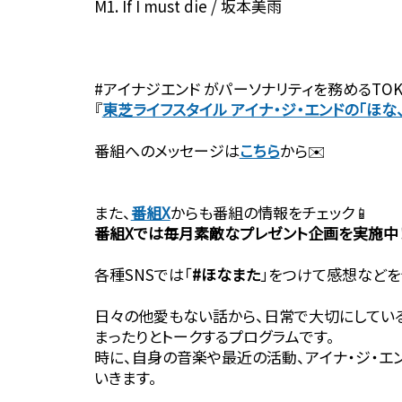
M1. If I must die / 坂本美雨
#アイナジエンド がパーソナリティを務めるTOK
『⁠⁠⁠⁠⁠⁠⁠⁠⁠⁠
東芝ライフスタイル アイナ・ジ・エンドの「ほな
番組へのメッセージは⁠⁠⁠⁠⁠⁠⁠⁠⁠⁠
こちら⁠⁠⁠⁠⁠⁠⁠⁠⁠⁠
から✉️
また、⁠⁠⁠⁠⁠⁠⁠⁠⁠⁠
番組X
からも番組の情報をチェック📱
番組Xでは毎月素敵なプレゼント企画を実施中
各種SNSでは「
#ほなまた
」をつけて感想などを
日々の他愛もない話から、日常で大切にしてい
まったりとトークするプログラムです。
時に、自身の音楽や最近の活動、アイナ・ジ・エ
いきます。