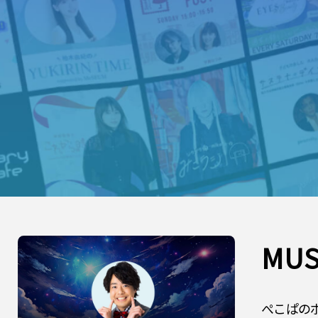
MUS
ぺこぱのボ