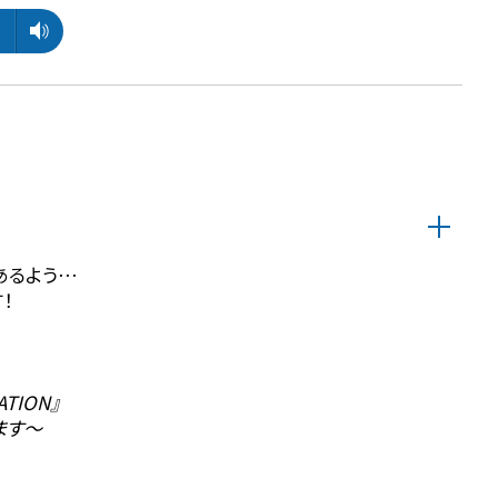
あるよう⋯
！
TION』
ます〜