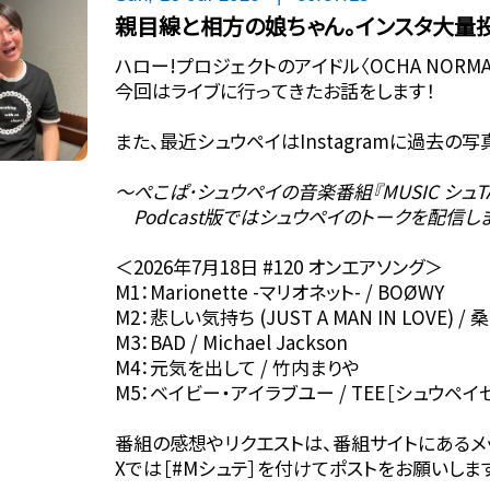
親目線と相方の娘ちゃん。インスタ大量
ハロー!プロジェクトのアイドル〈OCHA NOR
今回はライブに行ってきたお話をします！
また、最近シュウペイはInstagramに過去
〜ぺこぱ･シュウペイの音楽番組『MUSIC シュTA
Podcast版ではシュウペイのトークを配信し
＜2026年7月18日 #120 オンエアソング＞
M1：Marionette -マリオネット- / BOØWY
M2：悲しい気持ち (JUST A MAN IN LOVE) /
M3：BAD / Michael Jackson
M4：元気を出して / 竹内まりや
M5：ベイビー・アイラブユー / TEE［シュウペイ
番組の感想やリクエストは、番組サイトにあるメ
Xでは［#Mシュテ］を付けてポストをお願いしま