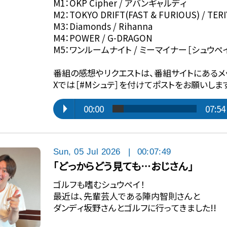
M1：OKP Cipher / アバンギャルディ
M2：TOKYO DRIFT(FAST & FURIOUS) / TERI
M3：Diamonds / Rihanna
M4：POWER / G-DRAGON
M5：ワンルームナイト / ミーマイナー［シュウペ
番組の感想やリクエストは、番組サイトにあるメ
Xでは［#Mシュテ］を付けてポストをお願いしま
00:00
07:54
Sun, 05 Jul 2026
|
00:07:49
「どっからどう見ても⋯おじさん」
ゴルフも嗜むシュウペイ！
最近は、先輩芸人である陣内智則さんと
ダンディ坂野さんとゴルフに行ってきました!!