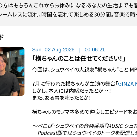
の方はもちろんこれからお休みになるあなたの生活までも音
シームレスに流れ、時間を忘れて楽しめる30分間。音楽で時
ド
Sun, 02 Aug 2026
|
00:06:21
「横ちゃんのことは任せてください！」
今回は、シュウペイの大親友”横ちゃん”ことIMP
7月に行われた横ちゃんが主演の舞台「
GINZA 
しかし、本人には内緒だったとか…！
また、ある事を叱ったとか！
横ちゃんのモノマネ多めで仲良しエピソードをお
〜ぺこぱ･シュウペイの音楽番組『MUSIC シュTA
Podcast版ではシュウペイのトークを配信し