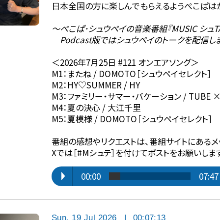
日本全国の方に楽しんでもらえるようぺこぱは
〜ぺこぱ･シュウペイの音楽番組『MUSIC シュTA
Podcast版ではシュウペイのトークを配信し
＜2026年7月25日 #121 オンエアソング＞
M1：またね / DOMOTO［シュウペイセレクト］
M2：HY♡SUMMER / HY
M3：ファミリー・サマー・バケーション / TUBE × F
M4：夏の決心 / 大江千里
M5：夏模様 / DOMOTO［シュウペイセレクト］
番組の感想やリクエストは、番組サイトにあるメ
Xでは［#Mシュテ］を付けてポストをお願いしま
00:00
07:47
Sun, 19 Jul 2026
|
00:07:13