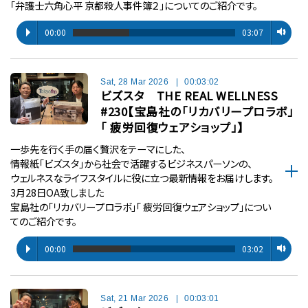
「弁護士六角心平 京都殺人事件簿２」についてのご紹介です。
00:00
03:07
Sat, 28 Mar 2026
|
00:03:02
ビズスタ THE REAL WELLNESS
#230【宝島社の「リカバリープロラボ」
「 疲労回復ウェアショップ」】
一歩先を行く手の届く贅沢をテーマにした、
情報紙「ビズスタ」から社会で活躍するビジネスパーソンの、
ウェルネスなライフスタイルに役に立つ最新情報をお届けします。
3月28日OA致しました
宝島社の「リカバリープロラボ」「 疲労回復ウェアショップ」につい
てのご紹介です。
00:00
03:02
Sat, 21 Mar 2026
|
00:03:01