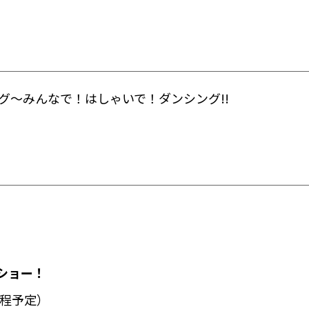
グ
～みんなで！はしゃいで！ダンシング!!
ショー！
時間程予定）