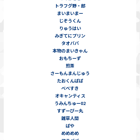
トラフグ野・郎
まいまいまー
じぞうくん
りゅうはい
みぎてにプリン
タオパパ
本物のまいきゃん
おもちーず
煎茶
さーもんまんじゅう
たおくんぱぱ
べべすき
オキャンティス
うみんちゅー02
すずーぴー丸
雑草人間
ぱや
めめめめ