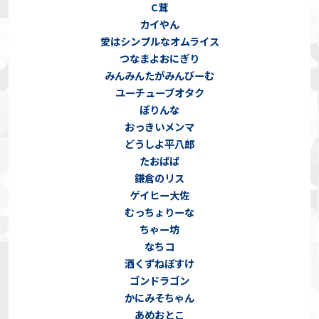
C茸
カイやん
愛はシンプルなオムライス
つなまよおにぎり
みんみんたがみんびーむ
ユーチューブオタク
ぽりんな
おっきいメンマ
どうしよ平八郎
たおぱぱ
鎌倉のリス
ゲイヒー大佐
むっちょりーな
ちゃー坊
なちコ
酒くずねぼすけ
ゴンドラゴン
かにみそちゃん
あめおとこ