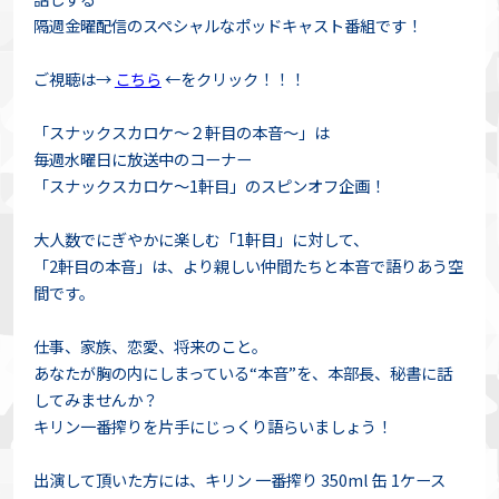
隔週金曜配信のスペシャルなポッドキャスト番組です！
ご視聴は→
こちら
←をクリック！！！
「スナックスカロケ～２軒目の本音～」は
毎週水曜日に放送中のコーナー
「スナックスカロケ～1軒目」のスピンオフ企画！
大人数でにぎやかに楽しむ「1軒目」に対して、
「2軒目の本音」は、より親しい仲間たちと本音で語りあう空
間です。
仕事、家族、恋愛、将来のこと。
あなたが胸の内にしまっている“本音”を、本部長、秘書に話
してみませんか？
キリン一番搾りを片手にじっくり語らいましょう！
出演して頂いた方には、キリン 一番搾り 350ml 缶 1ケース