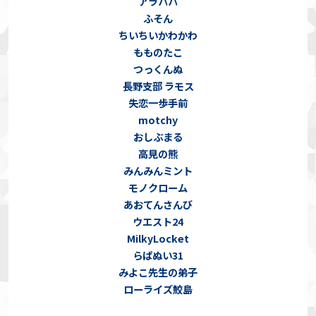
アラパパ
ふそん
ちいちいかわかわ
もものたこ
つっくんぬ
長野支部 ラモス
失恋一歩手前
motchy
おしぶまる
高見の熊
みんみんミント
モノクローム
あおてんさんび
ウエスト24
MilkyLocket
らぱぬい31
みよこ先生の弟子
ローライズ鮫島