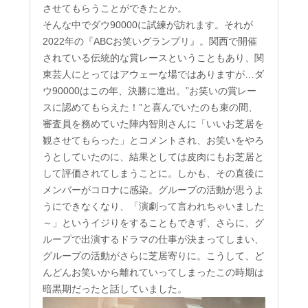
させてもらうことができたとか。
そんな中でダウ90000に試練が訪れます。それが
2022年の『ABCお笑いグランプリ』。関西で開催
されている伝統的な賞レースということもあり、関
東芸人にとってはアウェーな場ではありますが…ダ
ウ90000はこの年、決勝に進出。”お笑いの賞レー
スに認めてもらえた！”と喜んでいたのも束の間、
審査員を務めていた陣内智則さんに「いいお芝居を
観させてもらった」とコメントされ、お笑いをやろ
うとしていたのに、結果としては皮肉にもお芝居と
して評価されてしまうことに。しかも、その直後に
メンバーがコロナに感染。グループの活動が思うよ
うにできなくなり、「演劇って言われちゃいました
～」というイジりをすることもできず、さらに、グ
ループで出演するドラマの仕事が決まってしまい、
グループの活動がさらに芝居寄りに。こうして、ど
んどんお笑いから離れていってしまったこの時期は
暗黒期だったと話していました。