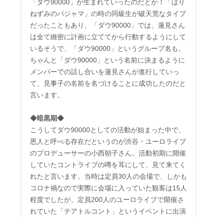
「ダウ90000」が生まれていったのだとか！「はり
ねずみのパジャマ」の時の同級生が破天荒なタイプ
だったこともあり、「ダウ90000」では、蓮見さん
は全て緻密に計画に立ててから行動するようにして
いるそうで、「ダウ90000」というグループ名も、
ちゃんと「ダウ90000」という名前に決まるように
メンバーでの話し合いを蓮見さんが進行していっ
て、見事子の名前を名づけることに成功したのだと
言います。
◆暗黒期◆
こうしてダウ90000としての活動が始まった中で、
恩人と呼べる存在だというのが渋谷・ユーロライブ
のプロデューサーの小西朝子さん。活動初期に開催
していたコントライブの噂を耳にして、見て来てく
れたと言います。当時は定員30人の会場で、しかも
コロナ禍なので実際に会場に入っていた観客は15人
程度でしたが、定員200人のユーロライブで開催さ
れていた「テアトルコント」というイベントに出演