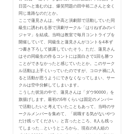
日芸へと進むのは、爆笑問題の田中裕二さんと全く
同じ進路なのだとか。
ここで蓮見さんは、中高と演劇部で活動していた同
級生に誘われる形で演劇サークル「はりねずみのパ
ジャマ」を結成。当時は教室で毎月コントライブを
開催していて、同級生と蓮見さんがコントを4本ず
つ書き下ろして披露していたそう。ただ、蓮見さん
はその同級生の作るコントには面白さで1回も勝つ
ことができなかったと感じていたとか。このサーク
ル活動は上手くいっていたのですが、コロナ禍に入
ると活動が思うようにできなくなってしまい、サー
クルは空中分解してしまいます。
こうした状況の中で、蓮見さんは「ダウ90000」を
旗揚げします。最初の5年くらいは固定のメンバー
で活動したいと考えていたこともあって、当時のサ
ークルメンバーを集めて、「就職する気がないやつ
だけ残ってください」と言ったところ、8人も残っ
てしまった…というところから、現在の8人組の