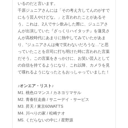
いるのだと言います。
千原ジュニアさんには「その考え方してんのがすで
にもう芸人やけどな。」と言われたことがあるそ
う。これは、2人でサシ飲みした際に、ジュニアさ
んが出演していた『ざっくりハイタッチ』を蓮見さ
んが高校時代にあまりに熱中してみていたがあま
り、”ジュニアさんは俺で笑わないだろうな…”と思
っていたことを庄司に打ち明けた時に言われた言葉
だそう。この言葉をきっかけに、お笑い芸人として
の自信を持てるようになり、これ以降、カメラを見
て喋れるようになったともおっしゃっていました！
♪オンエア・リスト♪
M1. 桃色ロマンス / カネヨリマサル
M2. 青春狂走曲 / サニーデイ・サービス
M3. 昇天 / 東京60WATTS
M4. 川べりの家 / 松崎ナオ
M5. くだらないの中に / 星野源