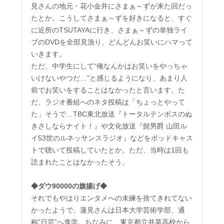
見さんの地元・花小金井にさまぁ～ずが来た回だっ
たとか。こうしてさまぁ～ずを好きになると、すぐ
に近所のTSUTAYAに行き、さまぁ～ずの単独ライ
ブのDVDを全部見漁り、どんどんお笑いにハマって
いきます。
ただ、中学生にして“俺なんかはお笑いをやっちゃ
いけないやつだ…”と感じるようになり、あまり人
前でお笑いをすることはなかったと言います。た
だ、ラジオ番組へのネタ投稿は「ちょっとやって
た」そうで…TBC東北放送『トータルテンボスのぬ
きさしならナイト！』や文化放送『髭男爵 山田ル
イ53世のルネッサンスラジオ』などをポッドキャス
トで聴いて投稿していたとか。ただ、当時は1回も
読まれたことはなかったそう。
◆ダウ90000の旗揚げ◆
それでもやはりエンタメへの未練を捨てきれてない
かったようで、蓮見さんは日本大学芸術学部、通
称”日芸”へ進学。ちなみに、東京都立井草高校から