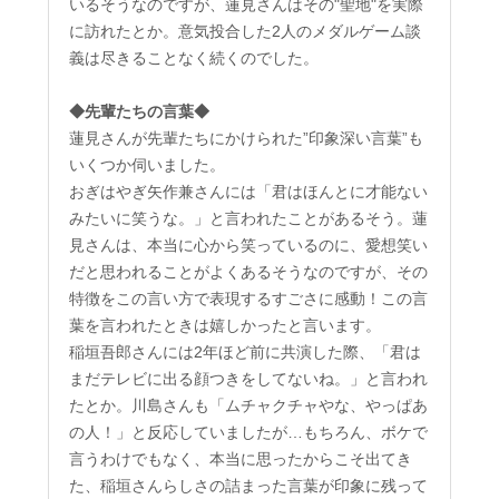
いるそうなのですが、蓮見さんはその"聖地"を実際
に訪れたとか。意気投合した2人のメダルゲーム談
義は尽きることなく続くのでした。
◆先輩たちの言葉◆
蓮見さんが先輩たちにかけられた”印象深い言葉”も
いくつか伺いました。
おぎはやぎ矢作兼さんには「君はほんとに才能ない
みたいに笑うな。」と言われたことがあるそう。蓮
見さんは、本当に心から笑っているのに、愛想笑い
だと思われることがよくあるそうなのですが、その
特徴をこの言い方で表現するすごさに感動！この言
葉を言われたときは嬉しかったと言います。
稲垣吾郎さんには2年ほど前に共演した際、「君は
まだテレビに出る顔つきをしてないね。」と言われ
たとか。川島さんも「ムチャクチャやな、やっぱあ
の人！」と反応していましたが…もちろん、ボケで
言うわけでもなく、本当に思ったからこそ出てき
た、稲垣さんらしさの詰まった言葉が印象に残って