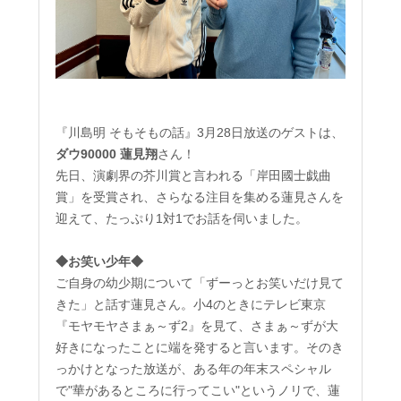
『川島明 そもそもの話』3月28日放送のゲストは、
ダウ90000
蓮見翔
さん！
先日、演劇界の芥川賞と言われる「岸田國士戯曲
賞」を受賞され、さらなる注目を集める蓮見さんを
迎えて、たっぷり1対1でお話を伺いました。
◆お笑い少年◆
ご自身の幼少期について「ずーっとお笑いだけ見て
きた」と話す蓮見さん。小4のときにテレビ東京
『モヤモヤさまぁ～ず2』を見て、さまぁ～ずが大
好きになったことに端を発すると言います。そのき
っかけとなった放送が、ある年の年末スペシャル
で"華があるところに行ってこい"というノリで、蓮