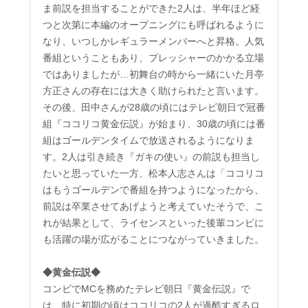
ま前説を担当することができた2人は、半年ほど経
つと次第に本編のオープニングにも呼ばれるように
なり、いつしかレギュラーメンバーへと昇格。人気
番組ということもあり、プレッシャーのかかる立場
ではありましたが…初舞台の時から一緒にいた月亭
方正さんの存在には大きく助けられたと言います。
その後、田中さんが28歳の頃にはテレビ朝日で冠番
組『ココリコ黄金伝説』が始まり、30歳の頃には番
組はゴールデンタイムで放送されるようになりま
す。2人は引き続き『ガキの使い』の前説も担当し
たいと思っていた一方、松本人志さんは「ココリコ
はもうゴールデンで番組を持つようになったから、
前説は卒業させてあげようと考えていたそうで、こ
れが結果として、ライセンスといった後輩コンビに
も活躍の場が広がることにつながっていきました。
◆黄金伝説◆
コンビでMCを務めたテレビ朝日『黄金伝説』で
は、特に初期の頃はココリコの2人が過酷すぎるロ