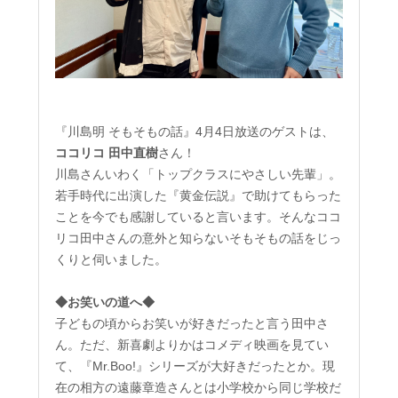
『川島明 そもそもの話』4月4日放送のゲストは、
ココリコ
田中直樹
さん！
川島さんいわく「トップクラスにやさしい先輩」。
若手時代に出演した『黄金伝説』で助けてもらった
ことを今でも感謝していると言います。そんなココ
リコ田中さんの意外と知らないそもそもの話をじっ
くりと伺いました。
◆お笑いの道へ◆
子どもの頃からお笑いが好きだったと言う田中さ
ん。ただ、新喜劇よりかはコメディ映画を見てい
て、『Mr.Boo!』シリーズが大好きだったとか。現
在の相方の遠藤章造さんとは小学校から同じ学校だ