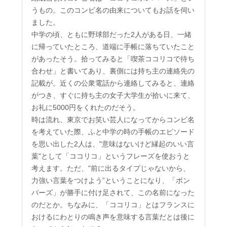
うもの。このコンビ名の由来についてもお話を伺い
ました。
中学の頃、ともに野球部だった2人がある日、一緒
に帰っていたところ、道端に手帳に落ちていたこと
があったそう。拾ってみると「喫茶ココリコで待ち
合わせ」と書いてあり、裏側には持ち主の連絡先の
記載が。近くの公衆電話から連絡してみると、連絡
がつき、すぐに持ち主の女子大学生が拾いに来て、
お礼に5000円をくれたのだそう。
時は流れ、東京でお笑い芸人になってからコンビ名
を考えていた際、ふと中学の時の手帳のエピソード
を思い出した2人は、"意味はないけど縁起のいい言
葉"として「ココリコ」というフレーズを使おうと
考えます。ただ、”前に出るタイプじゃないから、
力強い言葉をつけよう”ということになり、「ボン
バーズ」が勝手に付け足されて、この名前になった
のだとか。ちなみに、「ココリコ」とはフランスに
おけるにわとりの鳴き声を意味する言葉だとは後に