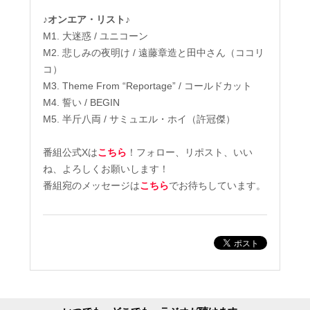
♪オンエア・リスト♪
M1. 大迷惑 / ユニコーン
M2. 悲しみの夜明け / 遠藤章造と田中さん（ココリ
コ）
M3. Theme From “Reportage” / コールドカット
M4. 誓い / BEGIN
M5. 半斤八両 / サミュエル・ホイ（許冠傑）
番組公式Xは
こちら
！フォロー、リポスト、いい
ね、よろしくお願いします！
番組宛のメッセージは
こちら
でお待ちしています。