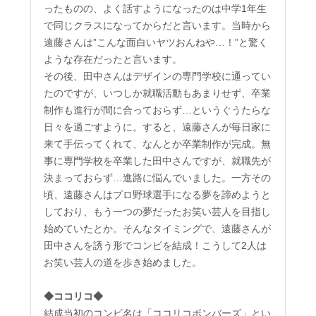
ったものの、よく話すようになったのは中学1年生
で同じクラスになってからだと言います。当時から
遠藤さんは”こんな面白いヤツおんねや…！”と驚く
ような存在だったと言います。
その後、田中さんはデザインの専門学校に通ってい
たのですが、いつしか就職活動もあまりせず、卒業
制作も進行が間に合っておらず…というぐうたらな
日々を過ごすように。すると、遠藤さんが毎日家に
来て手伝ってくれて、なんとか卒業制作が完成。無
事に専門学校を卒業した田中さんですが、就職先が
決まっておらず…進路に悩んでいました。一方その
頃、遠藤さんはプロ野球選手になる夢を諦めようと
しており、もう一つの夢だったお笑い芸人を目指し
始めていたとか。そんなタイミングで、遠藤さんが
田中さんを誘う形でコンビを結成！こうして2人は
お笑い芸人の道を歩き始めました。
◆ココリコ◆
結成当初のコンビ名は「ココリコボンバーズ」とい