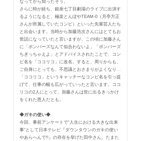
なってから知ったそう。
さらに時が経ち、銀座七丁目劇場のライブに出演す
るようになると、極楽とんぼやTEAM-0（月亭方正
さんが所属していたコンビ）といった先輩芸人たち
と出会います。当時から加藤浩次さんにはとてもお
世話になっていたと言いますが、この頃に加藤さん
に「ボンバーズなんて似合わないよ」「ボンバーズ
ちぎっちゃえよ」とアドバイスされたことで、コン
ビ名を「ココリコ」に改名。すると、周りからも、
ご自身にとっても、不思議とおさまりがよくなり…
「ココリコ」というキャッチーなコンビ名を引っ提
げて、仕事の幅も広がっていったと言います。ココ
リコの2人にとって、加藤さんは世に出るきっかけ
をくれた恩人だとも。
◆ガキの使い◆
今回、事前アンケートで”人生における大きな出来
事”として日本テレビ『ダウンタウンのガキの使い
やあらへんで!!』の存在を挙げた田中さん。たまた