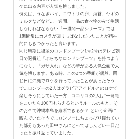
ケに出る内容が人気を博しました。
例えば、うなぎパイ、ニワトリの卵、海苔、ヤギの
ミルクなどなど…一週間、一品の食べ物のみで生活
しなければならない『一週間一品シリーズ』では、
1週間常にカメラが回りっぱなしだったことが精神
的にもきつかったと言います。
同じ時期に後輩のロンドンブーツ1号2号はテレビ朝
日で冠番組『ぷらちなロンドンブーツ』を持つよう
になり、『ガサ入れ』などの華がある人気企画で人
気を博します。ある時、この2つの番組が偶然、同
じ日に沖縄でロケを行っていたことがあったそう
で…ロンブーの2人はグラビアアイドルとのロケで
楽しそうにしていた一方、ココリコの2人は”一発屁
をこいたら100円もらえるというルールのもと、そ
のお金で沖縄本島を縦断できるか？”という企画に
臨んでいたそうで…ロンブーにちょっぴり憧れてい
た部分もあった田中さんにとってはしんどい一日だ
ったと振り返っていました。