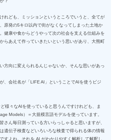
か？
けれども、ミッションというところでいうと、全てが
、原発の5キロ以内で街がなくなってしまった土地か
。健康や食からどうやって次の社会を支える仕組みを
からあえて作っていきたいという思いがあり、大熊町
い方向に変えられるんじゃないか、そんな思いがあっ
会社名が「LIFE AI」ということでAIを使うビジ
Tなど様々なAIを使っていると思うんですけれども、ま
nguage Models）＝大規模言語モデルを使っています。
皆さん毎日測っている方いらっしゃると思いますが、
は遺伝子検査などいろいろな検査で得られる体の情報
すよね。それを AI がわかりやすく解析して解釈し