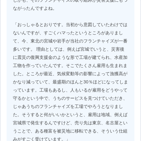
しかも、そのフランチャイズの取り組みが災害支援にもつ
ながったんですよね。
「おっしゃるとおりです。当初から意図していたわけでは
ないんですが、すごくハマったというところがありまし
て、今、東北の宮城や岩手が当社のフランチャイズが一番
多いです。 理由としては、例えば宮城でいうと、災害後
に震災の復興支援金のような形で工場が建てられ、水産加
工物を作っていたんです。そこでたくさん雇用も生まれま
した。ところが最近、気候変動等の影響によって漁獲高が
かなり減っていて、最盛期のほんと30％ほどになってしま
っています。工場もあるし、人もいるが雇用をどうやって
守るかという中で、うちのサービスを見つけていただき、
じゃあうちのフランチャイズを工場でやろうとなりまし
た。そうすると何がいいかというと、雇用は地域、例えば
宮城県で発生するんですけど、売り先は東京、名古屋とい
うことで、ある種富を被災地に移転できる、そういう仕組
みがすごく受けています。」