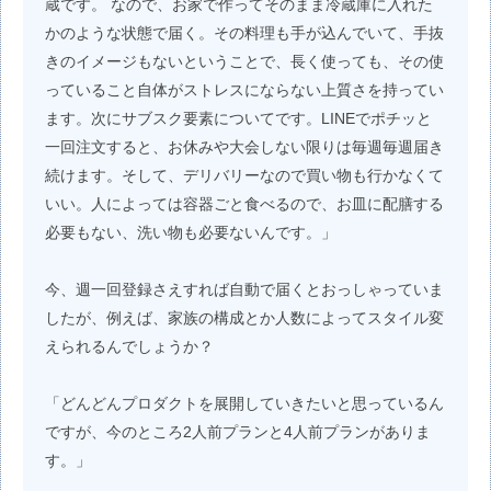
蔵です。 なので、お家で作ってそのまま冷蔵庫に入れた
かのような状態で届く。その料理も手が込んでいて、手抜
きのイメージもないということで、長く使っても、その使
っていること自体がストレスにならない上質さを持ってい
ます。次にサブスク要素についてです。LINEでポチッと
一回注文すると、お休みや大会しない限りは毎週毎週届き
続けます。そして、デリバリーなので買い物も行かなくて
いい。人によっては容器ごと食べるので、お皿に配膳する
必要もない、洗い物も必要ないんです。」
今、週一回登録さえすれば自動で届くとおっしゃっていま
したが、例えば、家族の構成とか人数によってスタイル変
えられるんでしょうか？
「どんどんプロダクトを展開していきたいと思っているん
ですが、今のところ2人前プランと4人前プランがありま
す。」