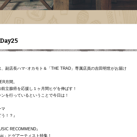
 Day25
、副店長ハマ･オカモト＆「THE TRAD」専属店員の吉田明世がお届け
BER月間。
の前立腺癌を応援し１ヶ月間ヒゲを伸ばす！
ーンを行っているということで今日は！
ーマ
どう！？』
USIC RECOMMEND』
music」ヒゲアーティスト特集！