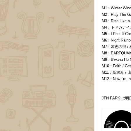
M1：Winter W
M2：Play The G
M3：Rise Like a 
M4：トドカナイカ
M5：I Feel It Co
M6：Night Rainb
M7：灰色の街 /
M8：EARFQUAKE /
M9：B'wana-He N
M10：Faith / Geo
M11：影踏み /
M12：Now I'm In 
JFN PARK は