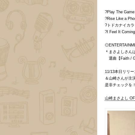
?Play The Game
?Rise Like a Pho
?トドカナイカラ 
?I Feel It Comi
◎ENTERTAI
＊まさよしさん
選曲【Faith / Ge
11/13本日リリー
＆山崎さんが主
是非チェックを
山崎まさよし OFFICI