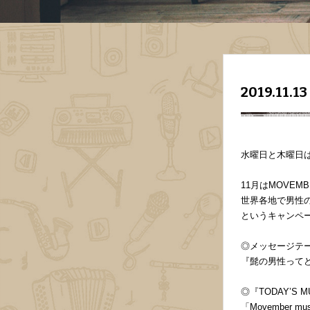
2019.11.13
水曜日と木曜日は
11月はMOVEM
世界各地で男性
というキャンペ
◎メッセージテ
『髭の男性って
◎『TODAY’S M
「Movember 