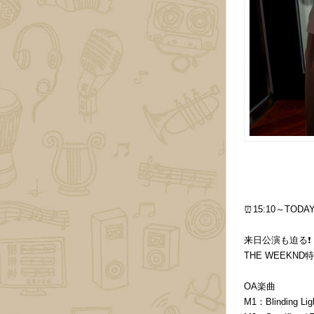
⏰15:10～TODAY
来日公演も迫る❗️
THE WEEKND特
OA楽曲
M1：Blinding Lig