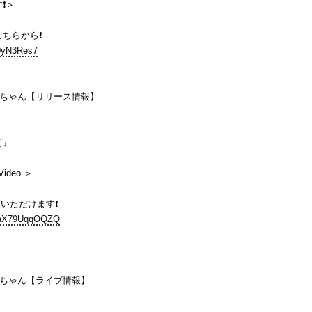
️＞
ちらから❗️
e/0yN3Res7
she ちゃん【リリース情報】
河』
 Video ＞
いただけます❗️
e/aX79UqqOQZQ
she ちゃん【ライブ情報】