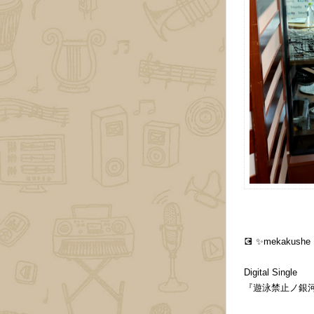
💽 ✨mekaku
Digital Single
『遊泳禁止ノ銀