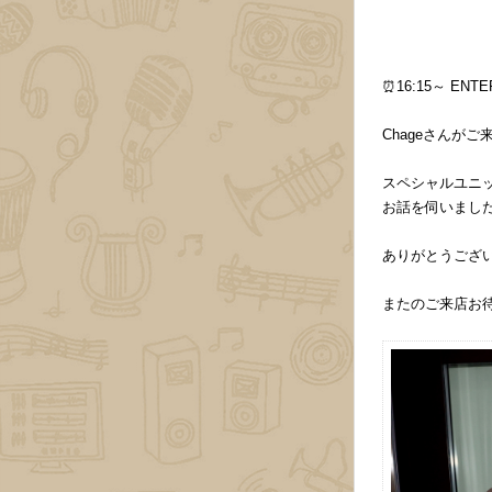
⏰16:15～ ENTE
Chageさんがご来
スペシャルユニット
お話を伺いました❗
ありがとうござい
またのご来店お待