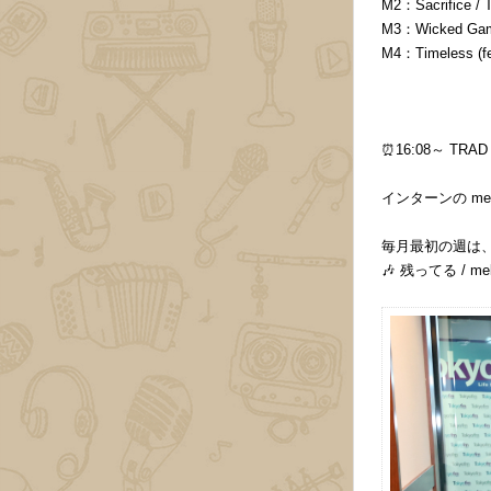
M2：Sacrifice /
M3：Wicked Gam
M4：Timeless (fea
⏰16:08～ TRAD S
インターンの mek
毎月最初の週は、
🎶 残ってる / 