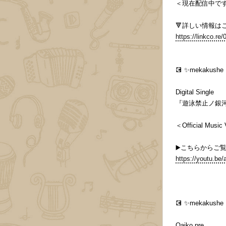
＜現在配信中です❗
🔻詳しい情報はこ
https://linkco.r
💽 ✨mekaku
Digital Single
『遊泳禁止ノ銀
＜Official Music
▶️こちらからご覧
https://youtu.b
💽 ✨mekaku
Oaiko pre.