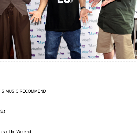
’S MUSIC RECOMMEND
集❗️
hts / The Weeknd