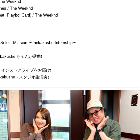
 The Weeknd
es / The Weeknd
t. Playboi Carti) / The Weeknd
elect Mission 〜mekakushe Internship〜
akushe ちゃんが選曲❗️
インストアライブをお届け❗️
mekakushe（スタジオ生演奏）