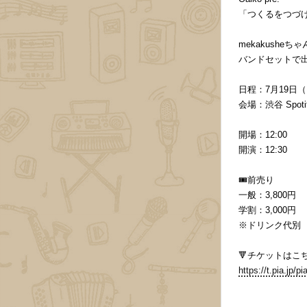
「つくるをつづ
mekakusheち
バンドセットで出
日程：7月19日
会場：渋谷 Spotify
開場：12:00
開演：12:30
🎟️前売り
一般：3,800円
学割：3,000円
※ドリンク代別
🔻チケットはこち
https://t.pia.jp