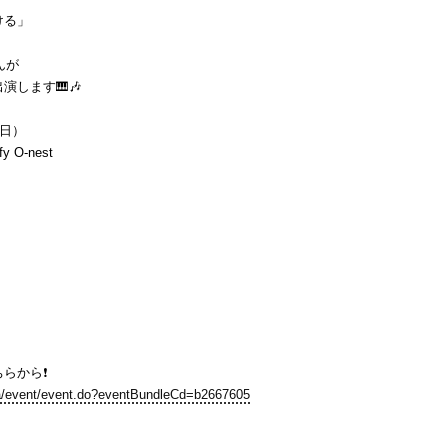
ける」
ゃんが
演します🎹🎶
（日）
 O-nest
らから❗️
/pia/event/event.do?eventBundleCd=b2667605