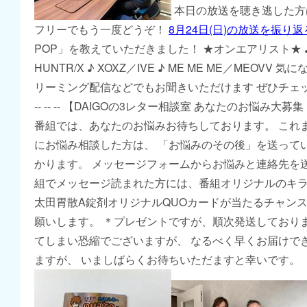
本日の放送を聴き逃した方は、
フリーでもう一度どうぞ！
8月24日(日)の放送を振り返
POP」を教えていただきました！ ★オンエアリスト★ ♪ G
HUNTR/X ♪ XOXZ／IVE ♪ ME ME ME／MEOVV
リーミング配信などでもお聞きいただけます ぜひチェ
-- -- -- 【DAIGOの3レター相談室 あなたのお悩み大
番組では、あなたのお悩みお待ちしております。 これま
にお悩み相談した方は、 「お悩みのその後」を送って
かります。 メッセージフォームからお悩みと連絡先を
組でメッセージ読まれた方には、番組オリジナルのキ
太田胃散A錠剤オリジナルQUOカードが当たるチャンス
願いします。 ＊プレゼントですが、順次発送しており
てしまい恐縮でございますが、 なるべく早くお届けで
ますが、 いましばらくお待ちいただますと幸いです。