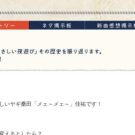
しいヤギ桑田「メェ～メェ～」佳祐です！
変えるとしたら？