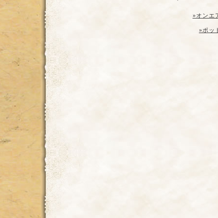
»オンエ
»ポッ