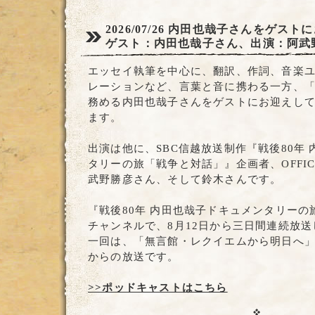
2026/07/26
内田也哉子さんをゲストに
ゲスト：内田也哉子さん、出演：阿武
エッセイ執筆を中心に、翻訳、作詞、音楽ユニッ
レーションなど、言葉と音に携わる一方、
務める内田也哉子さんをゲストにお迎えし
ます。
出演は他に、SBC信越放送制作『戦後80年
タリーの旅「戦争と対話」』企画者、OFFIC
武野勝彦さん、そして鈴木さんです。
『戦後80年 内田也哉子ドキュメンタリー
チャンネルで、8月12日から三日間連続放
一回は、「無言館・レクイエムから明日へ」で、
からの放送です。
>>ポッドキャストはこちら