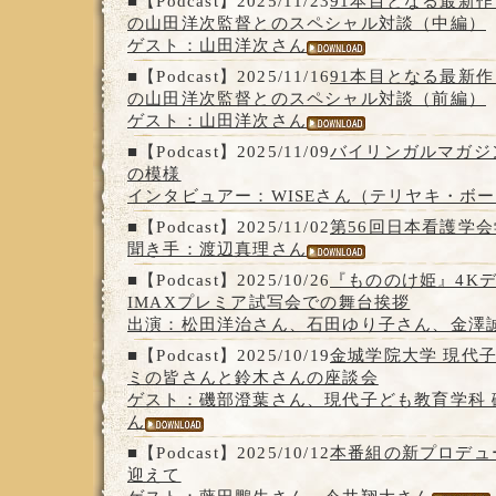
■【Podcast】2025/11/23
91本目となる最新作
の山田洋次監督とのスペシャル対談（中編）
ゲスト：山田洋次さん
■【Podcast】2025/11/16
91本目となる最新作
の山田洋次監督とのスペシャル対談（前編）
ゲスト：山田洋次さん
■【Podcast】2025/11/09
バイリンガルマガジ
の模様
インタビュアー：WISEさん（テリヤキ・ボ
■【Podcast】2025/11/02
第56回日本看護学
聞き手：渡辺真理さん
■【Podcast】2025/10/26
『もののけ姫』4K
IMAXプレミア試写会での舞台挨拶
出演：松田洋治さん、石田ゆり子さん、金澤
■【Podcast】2025/10/19
金城学院大学 現代
ミの皆さんと鈴木さんの座談会
ゲスト：磯部澄葉さん、現代子ども教育学科 
ん
■【Podcast】2025/10/12
本番組の新プロデュ
迎えて