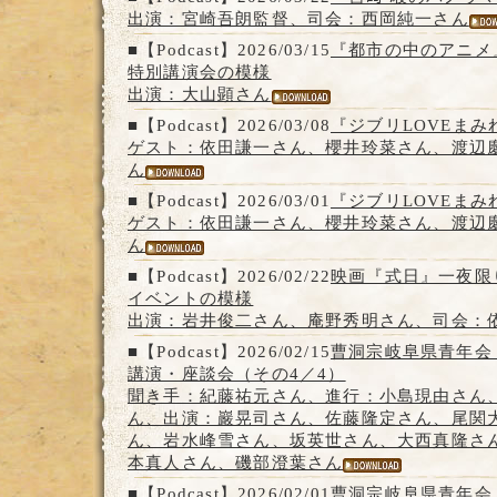
出演：宮崎吾朗監督、司会：西岡純一さん
■【Podcast】2026/03/15
『都市の中のアニメ
特別講演会の模様
出演：大山顕さん
■【Podcast】2026/03/08
『ジブリLOVEまみ
ゲスト：依田謙一さん、櫻井玲菜さん、渡辺
ん
■【Podcast】2026/03/01
『ジブリLOVEまみ
ゲスト：依田謙一さん、櫻井玲菜さん、渡辺
ん
■【Podcast】2026/02/22
映画『式日』一夜限
イベントの模様
出演：岩井俊二さん、庵野秀明さん、司会：
■【Podcast】2026/02/15
曹洞宗岐阜県青年会
講演・座談会（その4／4）
聞き手：紀藤祐元さん、進行：小島現由さん
ん、出演：巖晃司さん、佐藤隆定さん、尾関
ん、岩水峰雪さん、坂英世さん、大西真隆さ
本真人さん、磯部澄葉さん
■【Podcast】2026/02/01
曹洞宗岐阜県青年会