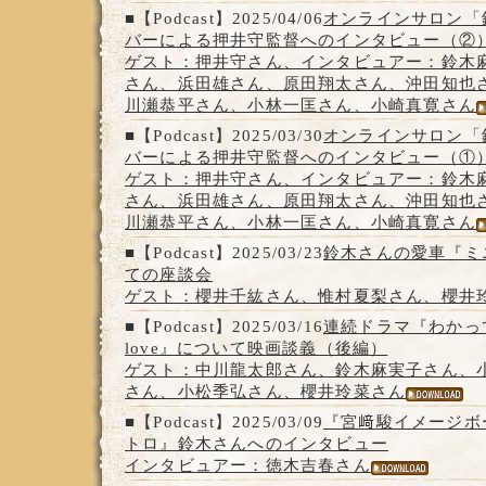
■【Podcast】2025/04/06
オンラインサロン「
バーによる押井守監督へのインタビュー（②
ゲスト：押井守さん、インタビュアー：鈴木
さん、浜田雄さん、原田翔太さん、沖田知也
川瀬恭平さん、小林一匡さん、小崎真寛さん
■【Podcast】2025/03/30
オンラインサロン「
バーによる押井守監督へのインタビュー（①
ゲスト：押井守さん、インタビュアー：鈴木
さん、浜田雄さん、原田翔太さん、沖田知也
川瀬恭平さん、小林一匡さん、小崎真寛さん
■【Podcast】2025/03/23
鈴木さんの愛車『ミ
ての座談会
ゲスト：櫻井千紘さん、惟村夏梨さん、櫻井
■【Podcast】2025/03/16
連続ドラマ『わかっていて
love』について映画談義（後編）
ゲスト：中川龍太郎さん、鈴木麻実子さん、
さん、小松季弘さん、櫻井玲菜さん
■【Podcast】2025/03/09
『宮﨑駿イメージボ
トロ』鈴木さんへのインタビュー
インタビュアー：徳木吉春さん