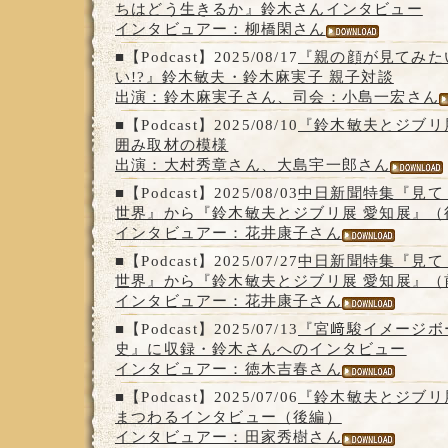
ちはどう生きるか』鈴木さんインタビュー
インタビュアー：柳橋閑さん
■【Podcast】2025/08/17
『親の顔が見てみた
い!?』鈴木敏夫・鈴木麻実子 親子対談
出演：鈴木麻実子さん、司会：小島一宏さん
■【Podcast】2025/08/10
『鈴木敏夫とジブリ
囲み取材の模様
出演：大村秀章さん、大島宇一郎さん
■【Podcast】2025/08/03
中日新聞特集『見て
世界』から『鈴木敏夫とジブリ展 愛知展』（
インタビュアー：花井康子さん
■【Podcast】2025/07/27
中日新聞特集『見て
世界』から『鈴木敏夫とジブリ展 愛知展』（
インタビュアー：花井康子さん
■【Podcast】2025/07/13
『宮﨑駿イメージボー
史』に収録・鈴木さんへのインタビュー
インタビュアー：徳木吉春さん
■【Podcast】2025/07/06
『鈴木敏夫とジブリ
まつわるインタビュー（後編）
インタビュアー：田家秀樹さん