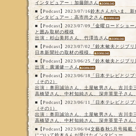
インタビュアー：加藤朗さん
■【Podcast】2023/07/16
鈴木さんがいま、新
インタビュアー：高市尚之さん
■【Podcast】2023/07/09
『金曜ロードショー
と囲み取材の模様
出演：杉山美邦さん、竹澤浩さん
■【Podcast】2023/07/02
『鈴木敏夫とジブリ
日本新聞社の取材の模様。
■【Podcast】2023/06/25
『鈴木敏夫とジブリ
出演：廣瀬健一さん
■【Podcast】2023/06/18
「日本テレビとジブ
（その2）
出演：奥田誠治さん、土屋敏男さん、吉川圭
高橋望さん、中村知純さん、深井英里子さん
■【Podcast】2023/06/11
「日本テレビとジブ
（その1）
出演：奥田誠治さん、土屋敏男さん、吉川圭
高橋望さん、中村知純さん、深井英里子さん
■【Podcast】2023/06/04
文藝春秋5月号掲載
について鈴木さんが受けたインタビュー