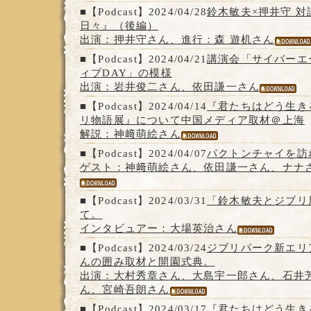
■【Podcast】2024/04/28
鈴木敏夫×押井守 
日々』（後編）
出演：押井守さん、進行：森 遊机さん
■【Podcast】2024/04/21
講演会「サイバーエ
ィブDAY」の模様
出演：岩井俊二さん、依田謙一さん
■【Podcast】2024/04/14
『君たちはどう生き
リ物語展』について中国メディア取材＠上海
解説：神﨑萌絵さん
■【Podcast】2024/04/07
パクトンチャイを訪
ゲスト：神﨑萌絵さん、依田謙一さん、ナナ
■【Podcast】2024/03/31
「鈴木敏夫とジブリ
て。
インタビュアー：大場英治さん
■【Podcast】2024/03/24
ジブリパーク新エリ
んの囲み取材と開園式典。
出演：大村秀章さん、大島宇一郎さん、石井
ん、宮崎吾朗さん
■【Podcast】2024/03/17
『君たちはどう生き