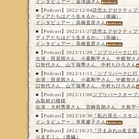
インタビュアー：金澤誠さん
■【Podcast】2022/12/04
読売エグゼクティブ
ディアたちはどう生きるか』（後編）
インタビュアー：高橋直彦さん
■【Podcast】2022/11/27
読売エグゼクティブ
ディアたちはどう生きるか』（前編）
インタビュアー：高橋直彦さん
■【Podcast】2022/11/20
「ジブリパークに行
出演：田居因さん、小暮剛平さん、中郷智さ
口智代さん、山下瑞季さん、中村ちひろさん
■【Podcast】2022/11/13
「ジブリパークに行
出演：田居因さん、小暮剛平さん、中郷智さ
口智代さん、山下瑞季さん、中村ちひろさん
■【Podcast】2022/11/06
ジブリパークオープ
み取材の模様
出演：大村秀章さん、宮崎吾朗さん、大島宇
■【Podcast】2022/10/30
『私の原点～スタジ
インタビュアー：寺尾慶子さん
■【Podcast】2022/10/23
『汗まみれin名古
ります！』（後編）