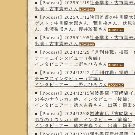
■【Podcast】2025/01/19
社会学者・古市憲寿
出演：古市憲寿さん
■【Podcast】2025/01/12
映画監督の中川龍太
ゲスト：中川龍太郎さん、荒川格さん、伏原
ん、米澤敬博さん、櫻井玲菜さん
■【Podcast】2025/01/05
社会学者・古市憲寿
出演：古市憲寿さん
■【Podcast】2024/12/29
『月刊住職』掲載「
テーマにインタビュー（後編）
インタビュアー：上野ちひろさん
■【Podcast】2024/12/22
『月刊住職』掲載「
テーマにインタビュー（前編）
インタビュアー：上野ちひろさん
■【Podcast】2024/12/15
岩波書店『宮﨑駿イ
の谷のナウシカ』他、インタビュー（後編）
インタビュアー：徳木吉春さん、出演：額田
■【Podcast】2024/12/08
岩波書店『宮﨑駿イ
の谷のナウシカ』他、インタビュー（前編）
インタビュアー：徳木吉春さん、出演：額田
■【Podcast】2024/12/01
河出書房新社書籍『