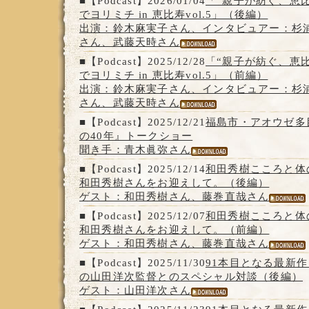
■【Podcast】2026/01/04
「“親子が紡ぐ、恵比
でヨリミチ in 恵比寿vol.5」（後編）
出演：鈴木麻実子さん、インタビュアー：杉
さん、武藤天時さん
■【Podcast】2025/12/28
「“親子が紡ぐ、恵比
でヨリミチ in 恵比寿vol.5」（前編）
出演：鈴木麻実子さん、インタビュアー：杉
さん、武藤天時さん
■【Podcast】2025/12/21
福島市・アオウゼ多
の40年』トークショー
聞き手：青木眞弥さん
■【Podcast】2025/12/14
和田秀樹こころと体
和田秀樹さんをお迎えして。（後編）
ゲスト：和田秀樹さん、藤巻直哉さん
■【Podcast】2025/12/07
和田秀樹こころと体
和田秀樹さんをお迎えして。（前編）
ゲスト：和田秀樹さん、藤巻直哉さん
■【Podcast】2025/11/30
91本目となる最新作
の山田洋次監督とのスペシャル対談（後編）
ゲスト：山田洋次さん