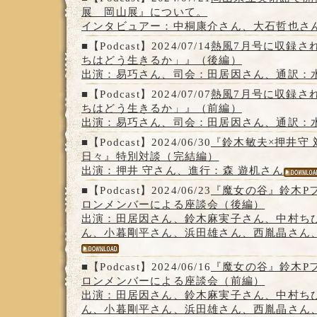
展 岡山展』について。
インタビュアー：中桐康介さん、大石哲也さ
■【Podcast】2024/07/14
熱風7月号に収録さ
ちはどう生きるか」』（後編）
出演：易巧さん、司会：田居因さん、通訳：
■【Podcast】2024/07/07
熱風7月号に収録さ
ちはどう生きるか」』（前編）
出演：易巧さん、司会：田居因さん、通訳：
■【Podcast】2024/06/30
『鈴木敏夫×押井守 
日々』特別対談（完結編）
出演：押井 守さん、進行：森 遊机さん
■【Podcast】2024/06/23
『魔女の谷』鈴木P
ロンメンバーによる座談会（後編）
出演：田居因さん、鈴木麻実子さん、中村ち
ん、小暮剛平さん、浜田雄さん、西胤晶さん
■【Podcast】2024/06/16
『魔女の谷』鈴木P
ロンメンバーによる座談会（前編）
出演：田居因さん、鈴木麻実子さん、中村ち
ん、小暮剛平さん、浜田雄さん、西胤晶さん