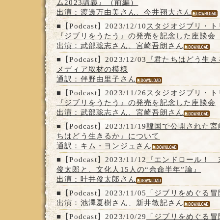
ム2023講義』（前編）
出演：渡邊万由美さん、今井翔大さん
■【Podcast】2023/12/10
スタジオジブリ・ト
『ジブリをうたう』の発売を記念した座談会
出演：武部聡志さん、宮崎吾朗さん
■【Podcast】2023/12/03
『君たちはどう生き
メディア取材の模様
通訳：伴野由里子さん
■【Podcast】2023/11/26
スタジオジブリ・ト
『ジブリをうたう』の発売を記念した座談会
出演：武部聡志さん、宮崎吾朗さん
■【Podcast】2023/11/19
韓国で公開された宮
ちはどう生きるか』について
通訳：キム・ヨンジュさん
■【Podcast】2023/11/12
『エンドロール！ 
俊太郎と、文化人15人の“余命半年”論』
出演：叶井俊太郎さん
■【Podcast】2023/11/05
「ジブリをめぐる冒
出演：池澤夏樹さん、新井敏記さん
■【Podcast】2023/10/29
「ジブリをめぐる冒