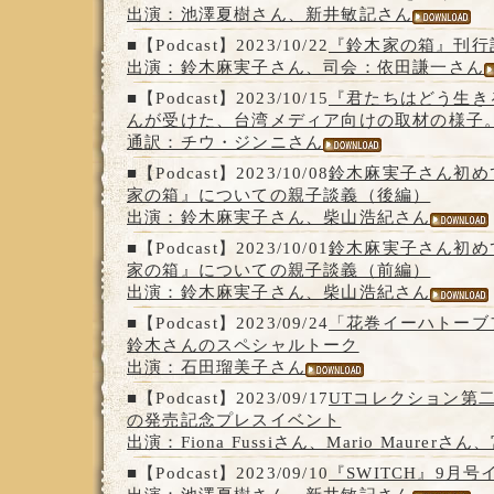
出演：池澤夏樹さん、新井敏記さん
■【Podcast】2023/10/22
『鈴木家の箱』刊行
出演：鈴木麻実子さん、司会：依田謙一さん
■【Podcast】2023/10/15
『君たちはどう生き
んが受けた、台湾メディア向けの取材の様子
通訳：チウ・ジンニさん
■【Podcast】2023/10/08
鈴木麻実子さん初め
家の箱』についての親子談義（後編）
出演：鈴木麻実子さん、柴山浩紀さん
■【Podcast】2023/10/01
鈴木麻実子さん初め
家の箱』についての親子談義（前編）
出演：鈴木麻実子さん、柴山浩紀さん
■【Podcast】2023/09/24
「花巻イーハトーブ
鈴木さんのスペシャルトーク
出演：石田瑠美子さん
■【Podcast】2023/09/17
UTコレクション第二弾『H
の発売記念プレスイベント
出演：Fiona Fussiさん、Mario Maurer
■【Podcast】2023/09/10
『SWITCH』9月