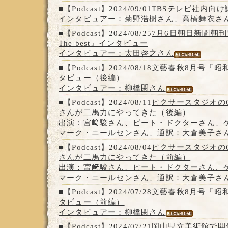
■【Podcast】2024/09/01
TBSテレビ社内向
インタビュアー：菊野浩樹さん、高橋舞衣さ
■【Podcast】2024/08/25
7月6日朝日新聞朝刊
The best』インタビュー
インタビュアー：太田啓之さん
■【Podcast】2024/08/18
文藝春秋8月号『昭和
タビュー（後編）
インタビュアー：柳橋閑さん
■【Podcast】2024/08/11
ピクサースタジオの
さんが二馬力にやってきた（後編）
出演：宮﨑駿さん、ピート・ドクターさん、
マーク・ニールセンさん、通訳：大倉美子さ
■【Podcast】2024/08/04
ピクサースタジオの
さんが二馬力にやってきた（前編）
出演：宮﨑駿さん、ピート・ドクターさん、
マーク・ニールセンさん、通訳：大倉美子さ
■【Podcast】2024/07/28
文藝春秋8月号『昭和
タビュー（前編）
インタビュアー：柳橋閑さん
■【Podcast】2024/07/21
岡山県立美術館で開