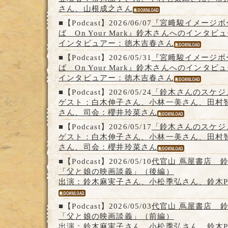
さん、山根成之さん
■【Podcast】2026/06/07
『宮﨑駿イメージボ
ば On Your Mark』鈴木さんへのインタビ
インタビュアー：徳木吉春さん
■【Podcast】2026/05/31
『宮﨑駿イメージボ
ば On Your Mark』鈴木さんへのインタビ
インタビュアー：徳木吉春さん
■【Podcast】2026/05/24
「鈴木さんのスケジ
ゲスト：白木伸子さん、小林一美さん、田村
さん、司会：櫻井玲菜さん
■【Podcast】2026/05/17
「鈴木さんのスケジ
ゲスト：白木伸子さん、小林一美さん、田村
さん、司会：櫻井玲菜さん
■【Podcast】2026/05/10
代官山 蔦屋書店 
「父と娘の映画談義」（後編）
出演：鈴木麻実子さん、小松季弘さん、鈴木
■【Podcast】2026/05/03
代官山 蔦屋書店 
「父と娘の映画談義」（前編）
出演：鈴木麻実子さん、小松季弘さん、鈴木