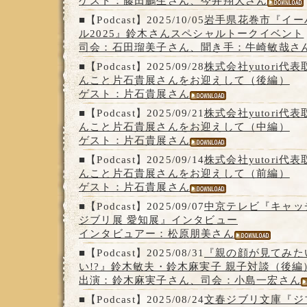
ゲスト：藤田鵬生さん、今井翔大さん
■【Podcast】2025/10/05
岩手県花巻市『イー
ル2025』鈴木さんスペシャルトークイベント
司会：石田瑠美子さん、聞き手：牛崎敏哉さ
■【Podcast】2025/09/28
株式会社yutori
んこと片石貴展さんをお迎えして（後編）
ゲスト：片石貴展さん
■【Podcast】2025/09/21
株式会社yutori
んこと片石貴展さんをお迎えして（中編）
ゲスト：片石貴展さん
■【Podcast】2025/09/14
株式会社yutori
んこと片石貴展さんをお迎えして（前編）
ゲスト：片石貴展さん
■【Podcast】2025/09/07
中京テレビ『キャッ
ジブリ展 愛知展』インタビュー
インタビュアー：松原朋美さん
■【Podcast】2025/08/31
『親の顔が見てみた
い!?』鈴木敏夫・鈴木麻実子 親子対談（後編
出演：鈴木麻実子さん、司会：小島一宏さん
■【Podcast】2025/08/24
文春ジブリ文庫『ジ