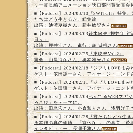
ミー賞長編アニメーション映画部門賞受賞会
■【Podcast】2024/03/10
『SWITCH』特集
たちはどう生きるか』総集編
出演：池澤夏樹さん、新井敏記さん
■【Podcast】2024/03/03
鈴木敏夫×押井守 
日々』
出演：押井守さん、進行：森 遊机さん
■【Podcast】2024/02/25
『東映塾Vol.2』
司会：山尾海彦さん、奥本雅光さん
■【Podcast】2024/02/18
『ジブリLOVEまみ
ゲスト：依田謙一さん、アイナ・ジ・エンド
■【Podcast】2024/02/11
『ジブリLOVEまみ
ゲスト：依田謙一さん、アイナ・ジ・エンド
■【Podcast】2024/02/04
ぺんてるWEBマガ
ろこび」をテーマに。
出演：田島宏さん、小倉和人さん、浅羽洋子
■【Podcast】2024/01/28
『君たちはどう生き
る本作の真の価値、「宣伝なし」の真意（後
インタビュアー：長瀬千雅さん