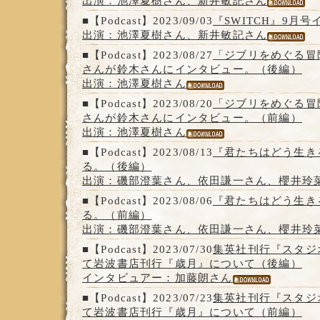
出演：池澤夏樹さん、新井敏記さん
■【Podcast】2023/09/03
『SWITCH』9月
出演：池澤夏樹さん、新井敏記さん
■【Podcast】2023/08/27
「ジブリをめぐる冒
さんが鈴木さんにインタビュー。（後編）
出演：池澤夏樹さん
■【Podcast】2023/08/20
「ジブリをめぐる冒
さんが鈴木さんにインタビュー。（前編）
出演：池澤夏樹さん
■【Podcast】2023/08/13
『君たちはどう生き
る。（後編）
出演：磯部澄葉さん、依田謙一さん、櫻井玲
■【Podcast】2023/08/06
『君たちはどう生き
る。（前編）
出演：磯部澄葉さん、依田謙一さん、櫻井玲
■【Podcast】2023/07/30
集英社刊行『スタジ
て岩波書店刊行『歳月』について（後編）
インタビュアー：加藤朗さん
■【Podcast】2023/07/23
集英社刊行『スタジ
て岩波書店刊行『歳月』について（前編）