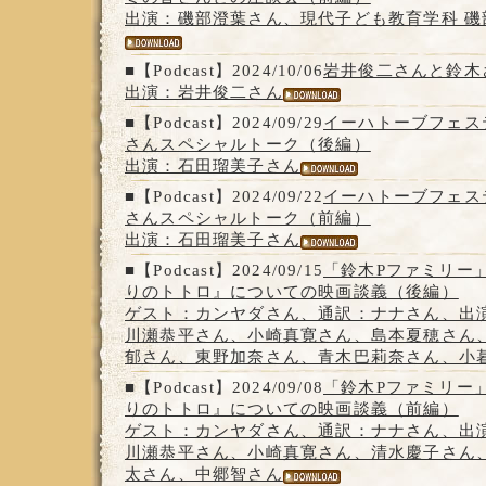
出演：磯部澄葉さん、現代子ども教育学科 磯
■【Podcast】2024/10/06
岩井俊二さんと鈴木
出演：岩井俊二さん
■【Podcast】2024/09/29
イーハトーブフェステ
さんスペシャルトーク（後編）
出演：石田瑠美子さん
■【Podcast】2024/09/22
イーハトーブフェステ
さんスペシャルトーク（前編）
出演：石田瑠美子さん
■【Podcast】2024/09/15
「鈴木Pファミリー
りのトトロ』についての映画談義（後編）
ゲスト：カンヤダさん、通訳：ナナさん、出
川瀬恭平さん、小崎真寛さん、島本夏穂さん
郁さん、東野加奈さん、青木巴莉奈さん、小
■【Podcast】2024/09/08
「鈴木Pファミリー
りのトトロ』についての映画談義（前編）
ゲスト：カンヤダさん、通訳：ナナさん、出
川瀬恭平さん、小崎真寛さん、清水慶子さん
太さん、中郷智さん