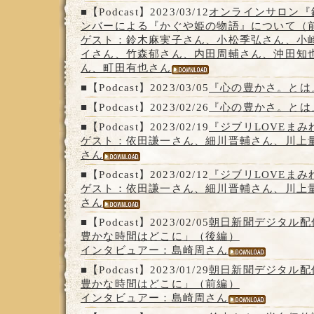
■【Podcast】2023/03/12
オンラインサロン『
ンバーによる『かぐや姫の物語』について（
ゲスト：鈴木麻実子さん、小松季弘さん、小
イさん、竹森郁さん、内田周輔さん、沖田知
ん、町田有也さん
■【Podcast】2023/03/05
『心の豊かさ。とは
■【Podcast】2023/02/26
『心の豊かさ。とは
■【Podcast】2023/02/19
『ジブリLOVEまみれ
ゲスト：依田謙一さん、細川晋輔さん、川上
さん
■【Podcast】2023/02/12
『ジブリLOVEまみれ
ゲスト：依田謙一さん、細川晋輔さん、川上
さん
■【Podcast】2023/02/05
朝日新聞デジタル
豊かな時間はどこに」（後編）
インタビュアー：島崎周さん
■【Podcast】2023/01/29
朝日新聞デジタル
豊かな時間はどこに」（前編）
インタビュアー：島崎周さん