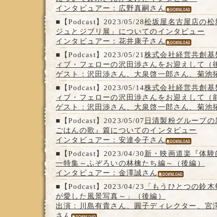
インタビュアー：広野真嗣さん
■【Podcast】2023/05/28
松坂屋名古屋店の松
ジュとジブリ展」についてのインタビュー
インタビュアー：花井康子さん
■【Podcast】2023/05/21
株式会社経営共創基
ィブ・フェローの沢田渉さんをお迎えして（
ゲスト：沢田渉さん、大泉啓一郎さん、菊池
■【Podcast】2023/05/14
株式会社経営共創基
ィブ・フェローの沢田渉さんをお迎えして（
ゲスト：沢田渉さん、大泉啓一郎さん、菊池
■【Podcast】2023/05/07
日清製粉グループの
ごはんの歌』篇についてのインタビュー
インタビュアー：安達令子さん
■【Podcast】2023/04/30
新・映画道楽『体験
一特集～ふぞろいの林檎たち編～（後編）
インタビュアー：金澤誠さん
■【Podcast】2023/04/23
「もうひとつの鈴木
が愛した風景写真～」（後編）
出演：川島有貴さん、圓子ディレクター、宮
さん