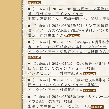
■【Podcast】2024/06/09
第77回カンヌ国際
賞・海外メディアインタビュー
出演：宮崎駿さん、宮崎吾朗さん、通訳：平
■【Podcast】2024/06/02
第77回カンヌ国際
賞・アメリカのVARIETY紙から受けたイン
通訳：伴野由里子さん
■【Podcast】2024/05/26
『Wedge』6月号
今こそ知りたい平成全史』掲載インタビュー
インタビュアー：羽鳥好之さん、大城慶吾さ
■【Podcast】2024/05/19
『鈴木敏夫×押井守 
日々』についてのインタビュー（後編）
インタビュアー：村嶋章紀さん
■【Podcast】2024/05/12
『鈴木敏夫×押井守 
日々』についてのインタビュー（前編）
インタビュアー：村嶋章紀さん
■【Podcast】2024/05/05
講演会「サイバーエ
ィブDAY」の模様（後編）
出演：岩井俊二さん、依田謙一さん