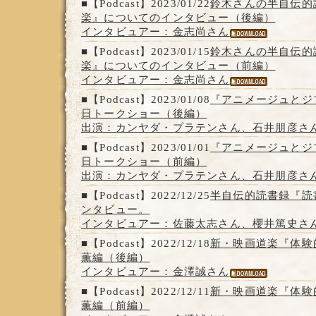
■【Podcast】2023/01/22
鈴木さんの半自伝的
楽』についてのインタビュー（後編）
インタビュアー：金志尚さん
■【Podcast】2023/01/15
鈴木さんの半自伝的
楽』についてのインタビュー（前編）
インタビュアー：金志尚さん
■【Podcast】2023/01/08
『アニメージュとジ
日トークショー（後編）
出演：カンヤダ・プラテンさん、石井朋彦さ
■【Podcast】2023/01/01
『アニメージュとジ
日トークショー（前編）
出演：カンヤダ・プラテンさん、石井朋彦さ
■【Podcast】2022/12/25
半自伝的読書録『読
ンタビュー。
インタビュアー：佐藤太志さん、櫻井篤史さ
■【Podcast】2022/12/18
新・映画道楽『体験
薫編（後編）
インタビュアー：金澤誠さん
■【Podcast】2022/12/11
新・映画道楽『体験
薫編（前編）