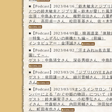
■【Podcast】2023/04/16
「鈴木敏夫とジブリ
とつの鈴木敏夫とジブリ展～鈴木が愛した風
出演：中島あすかさん、榧野信治さん、八重
さん、高田貞一さん、松田英基さん、佐々木
■【Podcast】2023/04/09
新・映画道楽『体験
一特集～ふぞろいの林檎たち編～（前編）
インタビュアー：金澤誠さん
■【Podcast】2023/04/02
「汗まみれin名古
園して～」
ゲスト：中島清文さん、深谷秀樹さん、中島
■【Podcast】2023/03/26
『ジブリLOVEまみれ
ゲスト：依田謙一さん、細川晋輔さん、川上
さん
■【Podcast】2023/03/19
オンラインサロン『
ンバーによる『かぐや姫の物語』について（
ゲスト：鈴木麻実子さん、小松季弘さん、小
イさん、竹森郁さん、内田周輔さん、沖田知
ん、町田有也さん