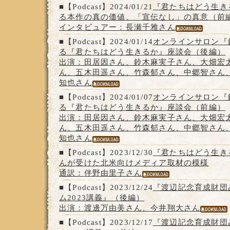
■【Podcast】2024/01/21
『君たちはどう生き
る本作の真の価値、「宣伝なし」の真意（前
インタビュアー：長瀬千雅さん
■【Podcast】2024/01/14
オンラインサロン『
る『君たちはどう生きるか』座談会（後編）
出演：田居因さん、鈴木麻実子さん、大畑宏
ん、五木田遥さん、竹森郁さん、中郷智さん
知也さん
■【Podcast】2024/01/07
オンラインサロン『
る『君たちはどう生きるか』座談会（前編）
出演：田居因さん、鈴木麻実子さん、大畑宏
ん、五木田遥さん、竹森郁さん、中郷智さん
知也さん
■【Podcast】2023/12/30
『君たちはどう生き
んが受けた北米向けメディア取材の模様
通訳：伴野由里子さん
■【Podcast】2023/12/24
『渡辺記念育成財団
ム2023講義』（後編）
出演：渡邊万由美さん、今井翔大さん
■【Podcast】2023/12/17
『渡辺記念育成財団