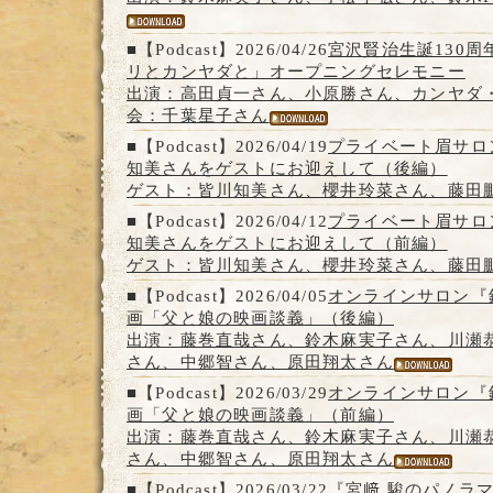
■【Podcast】2026/04/26
宮沢賢治生誕130
リとカンヤダと」オープニングセレモニー
出演：高田貞一さん、小原勝さん、カンヤダ
会：千葉星子さん
■【Podcast】2026/04/19
プライベート眉サロン「
知美さんをゲストにお迎えして（後編）
ゲスト：皆川知美さん、櫻井玲菜さん、藤田
■【Podcast】2026/04/12
プライベート眉サロン「
知美さんをゲストにお迎えして（前編）
ゲスト：皆川知美さん、櫻井玲菜さん、藤田
■【Podcast】2026/04/05
オンラインサロン『
画「父と娘の映画談義」（後編）
出演：藤巻直哉さん、鈴木麻実子さん、川瀬
さん、中郷智さん、原田翔太さん
■【Podcast】2026/03/29
オンラインサロン『
画「父と娘の映画談義」（前編）
出演：藤巻直哉さん、鈴木麻実子さん、川瀬
さん、中郷智さん、原田翔太さん
■【Podcast】2026/03/22
『宮﨑 駿のパノラ