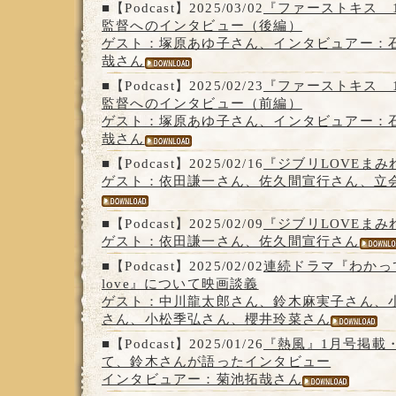
■【Podcast】2025/03/02
『ファーストキス 1S
監督へのインタビュー（後編）
ゲスト：塚原あゆ子さん、インタビュアー：
哉さん
■【Podcast】2025/02/23
『ファーストキス 1S
監督へのインタビュー（前編）
ゲスト：塚原あゆ子さん、インタビュアー：
哉さん
■【Podcast】2025/02/16
『ジブリLOVEまみ
ゲスト：依田謙一さん、佐久間宣行さん、立
■【Podcast】2025/02/09
『ジブリLOVEまみ
ゲスト：依田謙一さん、佐久間宣行さん
■【Podcast】2025/02/02
連続ドラマ『わかっていて
love』について映画談義
ゲスト：中川龍太郎さん、鈴木麻実子さん、
さん、小松季弘さん、櫻井玲菜さん
■【Podcast】2025/01/26
『熱風』1月号掲載
て、鈴木さんが語ったインタビュー
インタビュアー：菊池拓哉さん