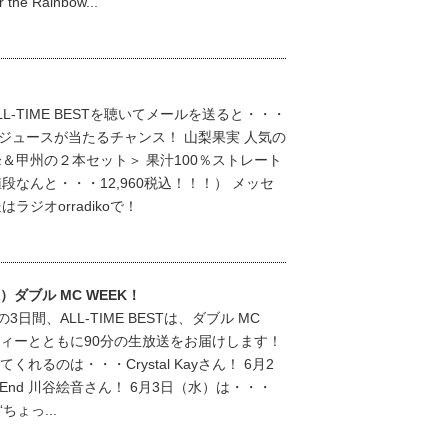
the Rainbow...
ALL-TIME BESTを聴いてメールを送ると・・・
ジュースが当たるチャンス！ 山梨果実 人気の
＆甲州の２本セット＞ 果汁100％ストレート
段なんと・・・12,960税込！！！） メッセ
ジオorradikoで！
（水）ダブル MC WEEK！
3日間、ALL-TIME BESTは、ダブル MC
ティーとともに90分の生放送をお届けします！
れるのは・・・Crystal Kayさん！ 6月2
la End 川谷絵音さん！ 6月3日（水）は・・・
“ちょっ...