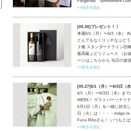
Fitzgerald『Somewhere Over 
>>続きを読む
[05.30]プレゼント！！
来週6/1（月）〜6/3（水） 
とんでもなくリッチなぶどう
２種 スタンダードライン巨峰
最高級ぶどうジュース （お値
ージはこちらから 当日の放送はラ
>>続きを読む
[05.27]6/1（月）〜6/3日
6/1（月）〜6/3日（水）までの
WEEK！ ゲストパーソナリ
6月1日（月）を一緒に担当してく
日（火）は・・・・indigo 
Furui Rihoさん！ いつもとは
>>続きを読む