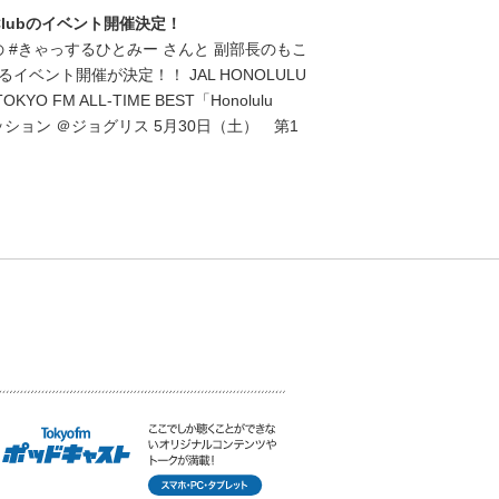
ing Clubのイベント開催決定！
lub部長の #きゃっするひとみー さんと 副部長のもこ
ベント開催が決定！！ JAL HONOLULU
TOKYO FM ALL-TIME BEST「Honolulu
ンセッション ＠ジョグリス 5月30日（土） 第1