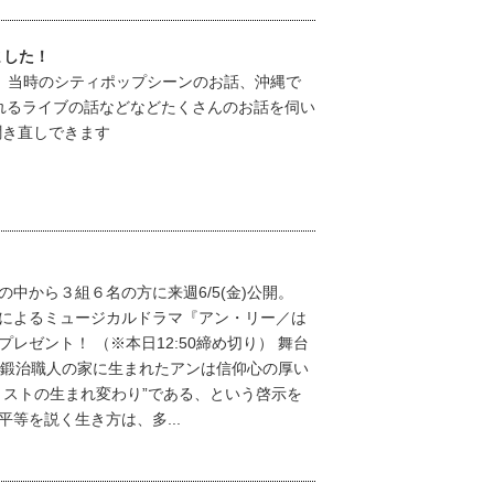
しました！
！ 当時のシティポップシーンのお話、沖縄で
れるライブの話などなどたくさんのお話を伺い
聞き直しできます
！
中から３組６名の方に来週6/5(金)公開。
によるミュージカルドラマ『アン・リー／は
レゼント！ （※本日12:50締め切り） 舞台
い鍛治職人の家に生まれたアンは信仰心の厚い
リストの生まれ変わり”である、という啓示を
等を説く生き方は、多...