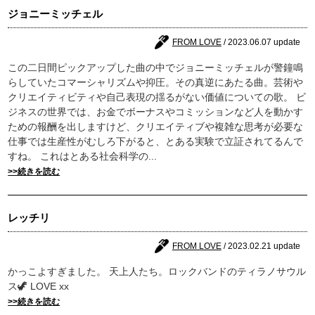
ジョニーミッチェル
FROM LOVE
/ 2023.06.07 update
この二日間ピックアップした曲の中でジョニーミッチェルが警鐘鳴
らしていたコマーシャリズムや抑圧。その真逆にあたる曲。芸術や
クリエイティビティや自己表現の揺るがない価値についての歌。 ビ
ジネスの世界では、お金でボーナスやコミッションなど人を動かす
ための報酬を出しますけど、クリエイティブや複雑な思考が必要な
仕事では生産性がむしろ下がると、とある実験で立証されてるんで
すね。 これはとある社会科学の...
>>続きを読む
レッチリ
FROM LOVE
/ 2023.02.21 update
かっこよすぎました。 天上人たち。ロックバンドのティラノサウル
ス🦖 LOVE xx
>>続きを読む