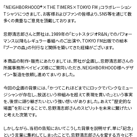
「NEIGHBORHOOD®×THE TIMERS×TOKYO FM 」コラボレーション
Tシャツにつきまして、お客様およびファンの皆様より、SNS等を通じて数
多くの貴重なご意見を頂戴しております。
忌野清志郎さんと弊社は、1989年の「ヒットスタジオR&N」でのパフォー
マンス以降もレギュラー番組へのご出演や、TOKYO FM出版での絵本
『ブーアの森』の刊行など関係を築いてきた経緯がございます。
本商品の制作・販売にあたりましては、弊社が企画し、忌野清志郎さんの
所属事務所ベイビィズ様にご賛同いただき、NEIGHBORHOOD様へデザ
イン・製造を依頼し進めてまいりました。
今回の企画の背景には、「かつてこれほどまでにロックでパンクなミュー
ジシャンが存在し、放送という枠組みを超えて表現を貫いた」という事実
を、後世に語り継ぎたいという強い想いがありました。あえて“歴史的な
場面”を形にすることで、忌野清志郎さんのスピリットを未来に繋げたい
と考えた次第です。
しかしながら、当初の告知においてこうした背景を説明せず、単に「記念」
という言葉に集約してしまったことで、忌野清志郎さんを愛する方々に不