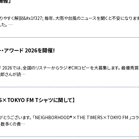
情報」
すく解説&#x1f327;️ 毎年、大雨や台風のニュースを聞くと不安になりますよ
た。 …
ピー・アワード 2026を開催!
ー・アワード 2026では、全国のリスナーからラジオCMコピーを大募集します。 最優
次郎さんが読…
RS×TOKYO FM Tシャツに関して】
うございます。 「NEIGHBORHOOD®×THE TIMERS×TOKYO FM 
て数多くの貴…