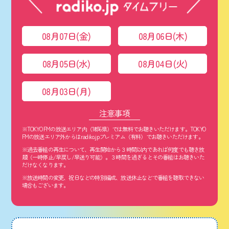
08月07日(金)
08月06日(木)
08月05日(水)
08月04日(火)
08月03日(月)
注意事項
※TOKYO FMの放送エリア内（1都6県）では無料でお聴きいただけます。TOKYO
FMの放送エリア外からはradiko.jpプレミアム（有料）でお聴きいただけます。
※過去番組の再生について、再生開始から３時間以内であれば何度でも聴き放
題（一時停止/早戻し/早送り可能）。３時間を過ぎるとその番組はお聴きいた
だけなくなります。
※放送時間の変更、祝日などの特別編成、放送休止などで番組を聴取できない
場合もございます。