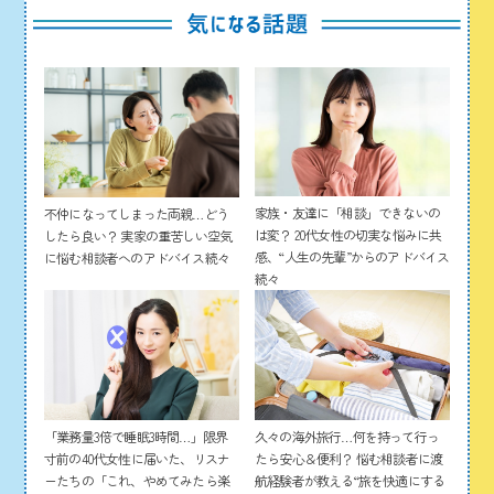
家族・友達に「相談」できないの
不仲になってしまった両親…どう
は変？ 20代女性の切実な悩みに共
したら良い？ 実家の重苦しい空気
感、“人生の先輩”からのアドバイス
に悩む相談者へのアドバイス続々
続々
「業務量3倍で睡眠3時間…」限界
久々の海外旅行…何を持って行っ
寸前の40代女性に届いた、リスナ
たら安心＆便利？ 悩む相談者に渡
ーたちの「これ、やめてみたら楽
航経験者が教える“旅を快適にする