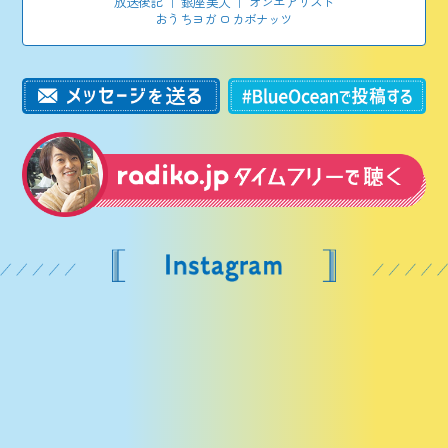
放送後記
｜
銀座美人
｜
オンエアリスト
おうちヨガ ロカボナッツ