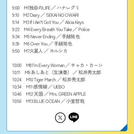
9:00 M1独自のLIFE ／ ハナレグミ
9:10 M2 Diary ／ SEKAI NO OWARI
9:14 M3 If I Ain’t Got You ／ Alicia Keys
9:22 M4 Every Breath You Take ／ Police
9:34 M5 Never Ending ／ 手越祐也
9:39 M6 Over You ／ 手越祐也
9:50 M7火星人 ／ ヨルシカ
10:00 M8 I‘m Every Woman ／ チャカ・カーン
10:11 M9 あしあと（生演奏） ／ 松井秀太郎
10:24 M10 Tiger March ／ 松井秀太郎
10:34 M11 感情線 ／ UEBO
10:46 M12 天国 ／ Mrs. GREEN APPLE
10:56 M13 BLUE OCEAN ／ 小室哲哉