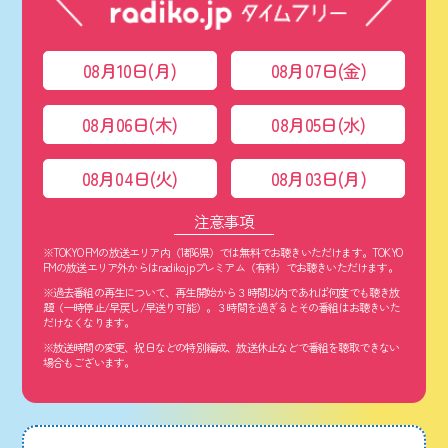
08月10日(月)
08月07日(金)
08月06日(木)
08月05日(水)
08月04日(火)
08月03日(月)
注意事項
※TOKYO FMの放送エリア内（1都6県）では無料でお聴きいただけます。TOKYO
FMの放送エリア外からはradiko.jpプレミアム（有料）でお聴きいただけます。
※過去番組の再生について、再生開始から３時間以内であれば何度でも聴き放
題（一時停止/早戻し/早送り可能）。３時間を過ぎるとその番組はお聴きいた
だけなくなります。
※放送時間の変更、祝日などの特別編成、放送休止などで番組を聴取できない
場合もございます。