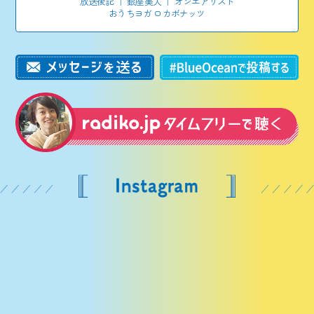
放送後記
｜
銀座美人
｜
オンエアリスト
おうちヨガ ロカボナッツ