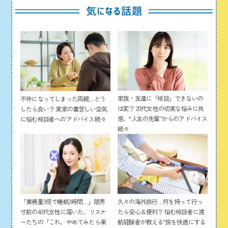
家族・友達に「相談」できないの
不仲になってしまった両親…どう
は変？ 20代女性の切実な悩みに共
したら良い？ 実家の重苦しい空気
感、“人生の先輩”からのアドバイス
に悩む相談者へのアドバイス続々
続々
「業務量3倍で睡眠3時間…」限界
久々の海外旅行…何を持って行っ
寸前の40代女性に届いた、リスナ
たら安心＆便利？ 悩む相談者に渡
ーたちの「これ、やめてみたら楽
航経験者が教える“旅を快適にする