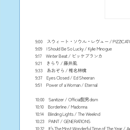
9:00 スウィート・ソウル・レヴュー / PIZZICATO 
9:09 I Should Be So Lucky / Kylie Minogue
9:17 Winter Beat / ビッケブランカ
9:21 きらり / 藤井風
9:33 あおぞら / 椎名林檎
9:37 Eyes Closed / Ed Sheeran
9:51 Power of a Woman / Eternal
10:00 Sanitizer / Official髭男dism
10:10 Borderline / Madonna
10:14 Blinding Lights / The Weeknd
10:23 PAINT / GENERATIONS
10:32 It's The Most Wonderful Time of The Year / A