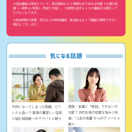
※過去番組の再生について、再生開始から３時間以内であれば何度でも聴き放
題（一時停止/早戻し/早送り可能）。３時間を過ぎるとその番組はお聴きいた
だけなくなります。
※放送時間の変更、祝日などの特別編成、放送休止などで番組を聴取できない
場合もございます。
家族・友達に「相談」できないの
不仲になってしまった両親…どう
は変？ 20代女性の切実な悩みに共
したら良い？ 実家の重苦しい空気
感、“人生の先輩”からのアドバイス
に悩む相談者へのアドバイス続々
続々