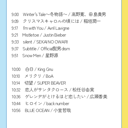
9:00 Winter's Tale〜冬物語〜 / 高野寛、田島貴男
9:09 クリスマスキャロルの頃には / 稲垣潤一
9:17 I'm with You / Avril Lavigne
9:21 Mistletoe / Justin Bieber
9:33 silent / SEKAI NO OWARI
9:37 Subtitle / Official髭男dism
9:51 Snow Men / 星野源
10:00 白日 / King Gnu
10:10 メリクリ / BoA
10:14 切望 / SUPER BEAVER
10:32 恋人がサンタクロース / 松任谷由実
10:36 ゲレンデがとけるほど恋したい / 広瀬香美
10:44 ヒロイン / back number
10:56 BLUE OCEAN / 小室哲哉