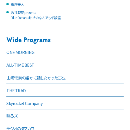
銀座美人
沢井製薬 presents
Blue Ocean オトナのなんでも相談室
ONE MORNING
ALL-TIME BEST
山崎怜奈の誰かに話したかったこと。
THE TRAD
Skyrocket Company
喋るズ
ラジオのタマカワ