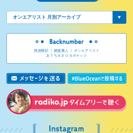
放送後記
｜
銀座美人
｜
オンエアリスト
おうちヨガ ロカボナッツ