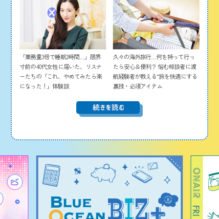
「業務量3倍で睡眠3時間…」限界
久々の海外旅行…何を持って行っ
寸前の40代女性に届いた、リスナ
たら安心＆便利？ 悩む相談者に渡
ーたちの「これ、やめてみたら楽
航経験者が教える“旅を快適にする
になった！」体験談
裏技・必須アイテム