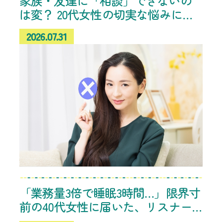
家族・友達に「相談」できないの
は変？ 20代女性の切実な悩みに共
感、“人生の先輩”からのアドバイス
2026.07.31
続々
「業務量3倍で睡眠3時間…」限界寸
前の40代女性に届いた、リスナー
たちの「これ、やめてみたら楽に