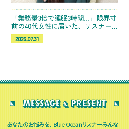
「業務量3倍で睡眠3時間…」限界寸
前の40代女性に届いた、リスナー
たちの「これ、やめてみたら楽に
2026.07.31
なった！」体験談
あなたのお悩みを、 Blue Oceanリスナーみんな