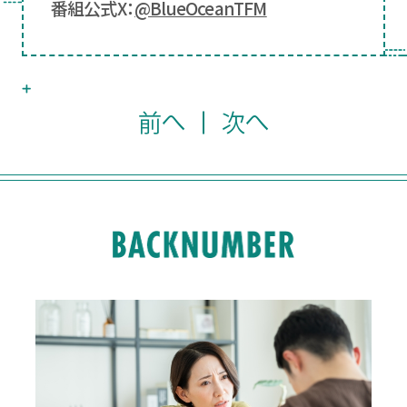
番組公式X：
@BlueOceanTFM
前へ
次へ