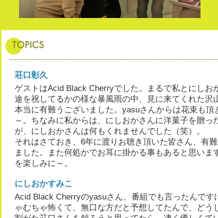
荘口彰久
ゲストはAcid Black Cherryでした。まるで私とにし
途を祝してるかの様な暴風雨の中、見に来てくれた沢
本当に有難うございました。yasuさんからは花束も頂
～。ちなみに私からは、にしおかさんに洋菓子を贈っ
が、にしおかさんは何もくれませんでした（笑）。
それはさておき、6年に渡りお聴き頂いた皆さん、有
ました。また何処かでお耳に掛かる事もあると思いま
を楽しみに～。
にしおかすみこ
Acid Black Cherryのyasuさん、番組でも言ったん
ゃむちゃ怖くて、無口な方だと予想してたんで、どう