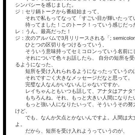
シンパシーを感じました。
ジ：セリ鍋トークから番組始まって、
それで私もってなって「すごい目が輝いたって
待ってました！このトーク！っていう感じだっ
レ：うん、最高だった！
ジ：次のアルバムで3月リリースされる「; semicolo
ひとつの区切りをつけるっていう、
そういう意味持ってセミコロンっていう名前に
それについて色々お話したら、 自分の短所を受
るようになった、
短所を受け入れられるようになったっていうの
それですごく大きなメッセージだなと思って。
完璧な人なんかいないんじゃないですか。
レイちゃんともいつも話して、アナタはアナタ
もちろんね。それ、もっと大きい人間になりた
もっと強い人になりたいって、そういうその努
けど、
でも、なんか欠点とかないんですよ。人間は大
よ。
だから、短所を受け入れようっていうのが、