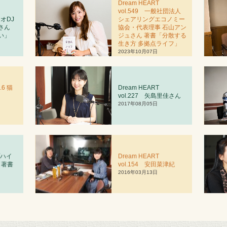
Dream HEART
vol.549 一般社団法人
ジオDJ
シェアリングエコノミー
さん
協会・代表理事 石山アン
い」
ジュさん 著書「分散する
生き方 多拠点ライフ」
2023年10月07日
.6 猫
Dream HEART
vol.227 矢島里佳さん
2017年08月05日
プハイ
Dream HEART
 著書
vol.
1
54 安田菜津紀
」
2016年03月13日