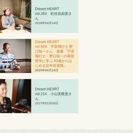
Dream HEART
vol.263 松任谷由実さ
ん
2018年04月14日
Dream HEART
vol.629 宇宙飛行士 野
口聡一さん 著書「宇宙
飛行士・野口聡一の着陸
哲学に学ぶ 50歳からは
じめる定年前退職」
2025年04月19日
Dream HEART
vol.2
1
4 小山実稚恵さ
ん
2017年05月06日