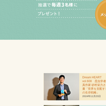
Dream HEART
vol.608 昆虫学
真作家 砂村栄力
書「世界を支配す
の生存戦略」
2024年11月23日