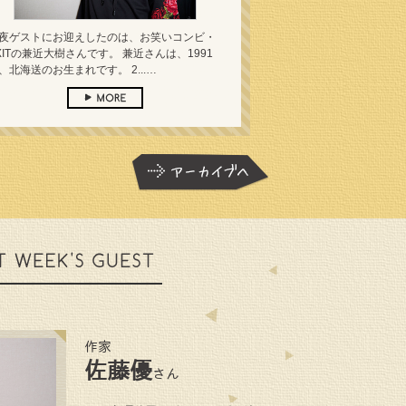
夜ゲストにお迎えしたのは、お笑いコンビ・
XITの兼近大樹さんです。 兼近さんは、1991
、北海送のお生まれです。 2...…
作家
佐藤優
さん