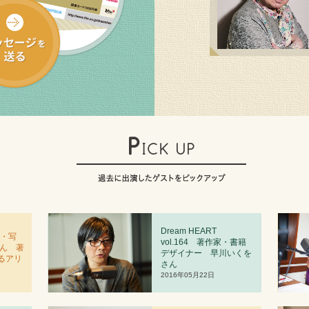
Dream HEART
者・写
vol.
1
64 著作家・書籍
さん 著
デザイナー 早川いくを
るアリ
さん
2016年05月22日