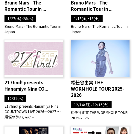
Bruno Mars - The
Bruno Mars - The
Romantic Tour in ...
Romantic Tour in ...
1/27(水)・28(木)
1/15(金)・16(土)
Bruno Mars - The Romantic Tour in
Bruno Mars - The Romantic Tour in
Japan
Japan
217find! presents
松任谷由実 THE
Hanamiya Nina CO...
WORMHOLE TOUR 2025-
2026
12/31(木)
12/14（月）、12/15(火)
217find! presents Hanamiya Nina
COUNTDOWN LIVE 2026→2027 ～
松任谷由実 THE WORMHOLE TOUR
煩悩のうぃそんぐ～
2025-2026