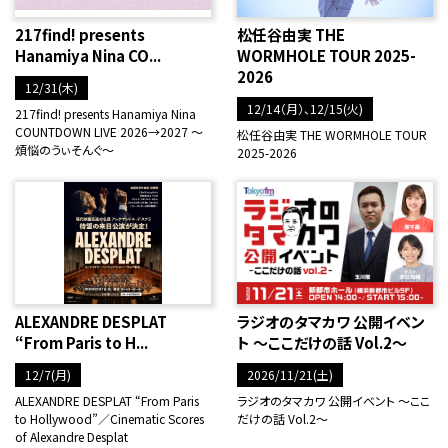
217find! presents
松任谷由実 THE
Hanamiya Nina CO...
WORMHOLE TOUR 2025-
2026
12/31(木)
12/14（月）、12/15(火)
217find! presents Hanamiya Nina
COUNTDOWN LIVE 2026→2027 ～
松任谷由実 THE WORMHOLE TOUR
煩悩のうぃそんぐ～
2025-2026
ALEXANDRE DESPLAT
ラジオのタマカワ 公開イベン
“From Paris to H...
ト ～ここだけの話 Vol.2～
12/7(月)
2026/11/21(土)
ALEXANDRE DESPLAT “From Paris
ラジオのタマカワ 公開イベント ～ここ
to Hollywood”／Cinematic Scores
だけの話 Vol.2～
of Alexandre Desplat