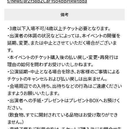
s/news/arZf58BZCaFYso4bBHRwtdda
備考
・3歳以下入場不可/4歳以上チケット必要となります。
・出演者の体調の状況などによっては、本イベントの開催を
延期、変更、または中止とさせていただく場合がございま
す。
・本イベントのチケット購入後の払い戻し・変更・再発行は
理由の如何を問わずお受けいたしかねます。
・公演延期・中止となる場合を除き、お客様のご事情による
チケットのキャンセルおよび払い戻しは出来ません。
・会場周辺での入待ち、出待ちなどの行為はご遠慮ください
ますようお願いいたします。
・出演者への手紙・プレゼントはプレゼントBOXへお預けく
ださい。
（飲食物、すでに開封されている品物はお受け取りができ
ません。）
・車椅子席をご利用の方は、チケットご購入後にお問合せ先