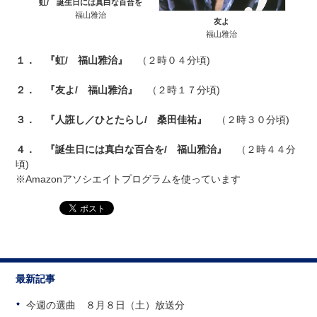
虹/ 誕生日には真白な百合を
福山雅治
友よ
福山雅治
１． 『虹/ 福山雅治』
（２時０４分頃)
２． 『友よ/ 福山雅治』
（２時１７分頃)
３． 『人誑し／ひとたらし/ 桑田佳祐』
（２時３０分頃)
４． 『誕生日には真白な百合を/ 福山雅治』
（２時４４分
頃)
※Amazonアソシエイトプログラムを使っています
最新記事
今週の選曲 ８月８日（土）放送分