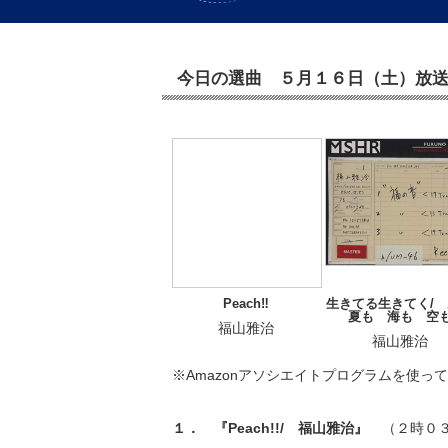
今日の選曲 ５月１６日（土）放
生きてる生きてく/
Peach‼
夏も 海も 空
福山雅治
福山雅治
※Amazonアソシエイトプログラムを使っ
１． 『Peach!!/ 福山雅治』
（２時０３