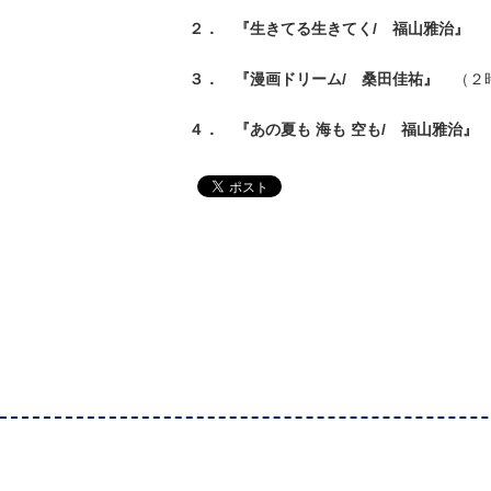
２． 『生きてる生きてく/ 福山雅治』
（
３． 『漫画ドリーム/ 桑田佳祐』
（２時
４． 『あの夏も 海も 空も/ 福山雅治』