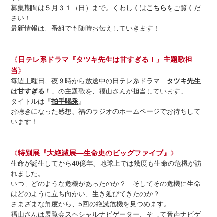
募集期間は５月３１（日）まで。くわしくは
こちら
をご覧くだ
さい！
最新情報は、番組でも随時お伝えしていきます！
《
日テレ系ドラマ『タツキ先生は甘すぎる！』主題歌担
当
》
毎週土曜日、夜９時から放送中の日テレ系ドラマ「
タツキ先生
は甘すぎる！
」の主題歌を、福山さんが担当しています。
タイトルは『
拍手喝采
』
お聴きになった感想、福のラジオのホームページでお待ちして
います！
《
特別展『大絶滅展―生命史のビッグファイブ』
》
生命が誕生してから40億年、地球上では幾度も生命の危機が訪
れました。
いつ、どのような危機があったのか？ そしてその危機に生命
はどのように立ち向かい、生き延びてきたのか？
さまざまな角度から、5回の絶滅危機を見つめます。
福山さんは展覧会スペシャルナビゲーター、そして音声ナビゲ