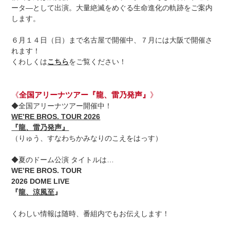
ータ―として出演。大量絶滅をめぐる生命進化の軌跡をご案内
します。
６月１４日（日）まで名古屋で開催中、７月には大阪で開催さ
れます！
くわしくは
こちら
をご覧ください！
《
全国アリーナツアー『龍、雷乃発声』
》
◆全国アリーナツアー開催中！
WE’RE BROS. TOUR 2026
『龍、雷乃発声』
（りゅう、すなわちかみなりのこえをはっす）
◆夏のドーム公演 タイトルは…
WE’RE BROS. TOUR
2026 DOME LIVE
『
龍、涼風至
』
くわしい情報は随時、番組内でもお伝えします！