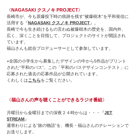
《
NAGASAKI クスノキ PROJECT
》
長崎市が、今も原爆投下時の痕跡を残す”被爆樹木”を平和発信に
活用する『
NAGASAKI クスノキ PROJECT
』。
長崎で今も生き続けるもの言わぬ被爆樹木の歴史を、国内外、
広く、深くことを目指して、プロジェクトのサイトが開設され
ています。
福山さんも総合プロデューサーとして参加しています。
⭐︎全国の小学生から募集したデザインの中から5作品がプリント
された“平和のバス”。この「平和のバスデザインコンテスト」に
応募された過去の応募作品が公開されています。
くわしくは
こちら
をご覧ください。
《
福山さんの声を聴くことができるラジオ番組
》
月曜日から金曜日までの深夜２４時からは・・・『
JET
STREAM
』
週替わりによる“旅の物語”を、機長・福山さんのナレーションで
お送りします。