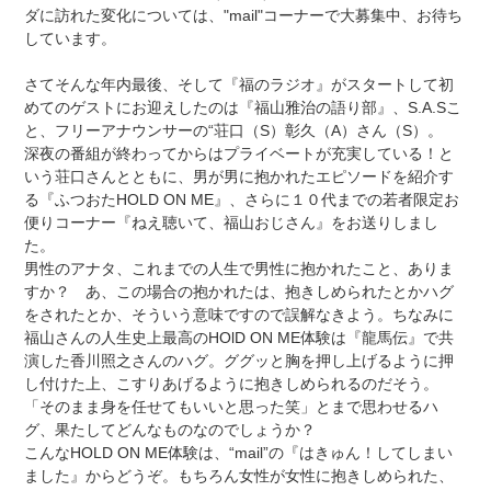
ダに訪れた変化については、"mail"コーナーで大募集中、お待ち
しています。
さてそんな年内最後、そして『福のラジオ』がスタートして初
めてのゲストにお迎えしたのは『福山雅治の語り部』、S.A.Sこ
と、フリーアナウンサーの“荘口（S）彰久（A）さん（S）。
深夜の番組が終わってからはプライベートが充実している！と
いう荘口さんとともに、男が男に抱かれたエピソードを紹介す
る『ふつおたHOLD ON ME』、さらに１０代までの若者限定お
便りコーナー『ねえ聴いて、福山おじさん』をお送りしまし
た。
男性のアナタ、これまでの人生で男性に抱かれたこと、ありま
すか？ あ、この場合の抱かれたは、抱きしめられたとかハグ
をされたとか、そういう意味ですので誤解なきよう。ちなみに
福山さんの人生史上最高のHOlD ON ME体験は『龍馬伝』で共
演した香川照之さんのハグ。ググッと胸を押し上げるように押
し付けた上、こすりあげるように抱きしめられるのだそう。
「そのまま身を任せてもいいと思った笑」とまで思わせるハ
グ、果たしてどんなものなのでしょうか？
こんなHOLD ON ME体験は、“mail”の『はきゅん！してしまい
ました』からどうぞ。もちろん女性が女性に抱きしめられた、