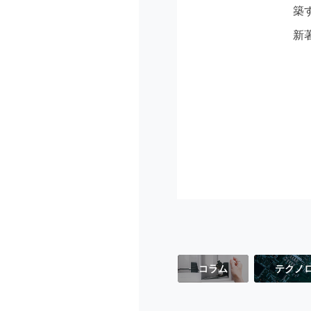
築
新
コラム
テクノ