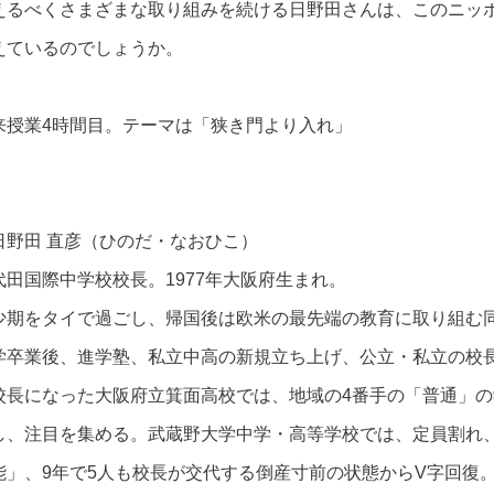
えるべくさまざまな取り組みを続ける日野田さんは、このニッ
えているのでしょうか。
来授業4時間目。テーマは「狭き門より入れ」
日野田 直彦（ひのだ・なおひこ）
代田国際中学校校長。1977年大阪府生まれ。
少期をタイで過ごし、帰国後は欧米の最先端の教育に取り組む
学卒業後、進学塾、私立中高の新規立ち上げ、公立・私立の校長
校長になった大阪府立箕面高校では、地域の4番手の「普通」
し、注目を集める。武蔵野大学中学・高等学校では、定員割れ
能」、9年で5人も校長が交代する倒産寸前の状態からV字回復