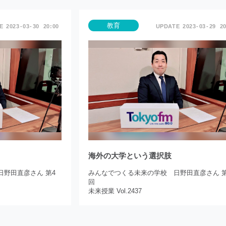
教育
2023
03
30
20:00
2023
03
29
20
海外の大学という選択肢
野田直彦さん 第4
みんなでつくる未来の学校 日野田直彦さん 第
回
未来授業 Vol.2437