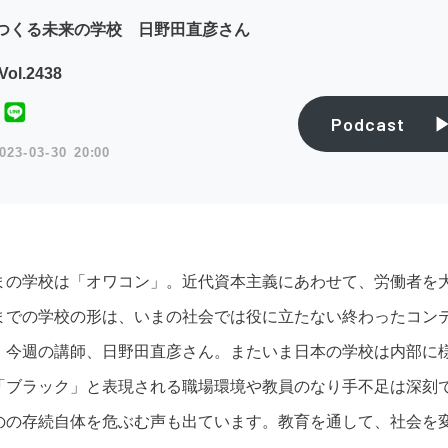
つくる未来の学校 日野田直彦さん
ol.2438
Podcast
023
03
30
20:00
まの学校は「オワコン」。近代資本主義にあわせて、労働者を
までの学校の形は、いまの社会では役に立たない終わったコン
、今週の講師、日野田直彦さん。またいま日本の学校は内部に
「ブラック」と表現される職場環境や教員のなり手不足は深刻
のの存続自体を危ぶむ声も出ています。教育を通して、社会を