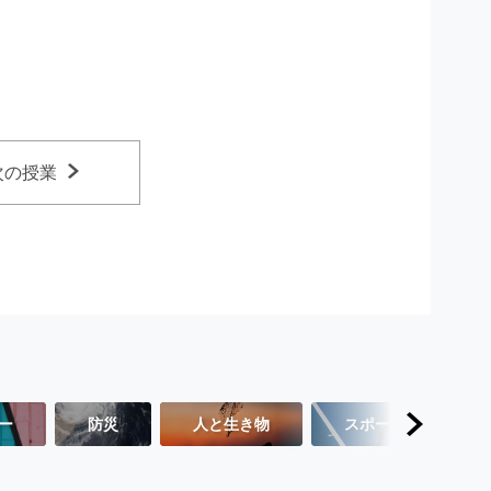
次の授業
ー
防災
人と生き物
スポーツ