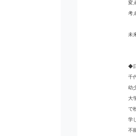
変
考
未
◆
千
幼
大
で
学
不