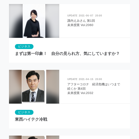
2021
06
07
20:00
諏内えみさん 第1回
未来授業 Vol.2060
ビジネス
まずは第一印象！ 自分の見られ方、気にしていますか？
2021
04
15
20:00
アフターコロナ 経済危機はいつまで
続くか 第4回
未来授業 Vol.2032
ビジネス
東西ハイテク冷戦