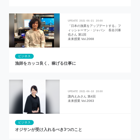
2021
06
21
20:00
「日本の漁業をアップデートする」フ
ィッシャーマン・ジャパン 長谷川琢
也さん 第1回
未来授業 Vol.2068
ビジネス
漁師をカッコ良く、稼げる仕事に
2021
06
10
20:00
諏内えみさん 第4回
未来授業 Vol.2063
ビジネス
オジサンが受け入れるべき3つのこと