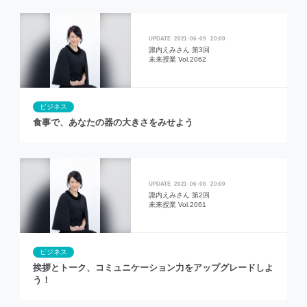
2021
06
09
20:00
諏内えみさん 第3回
未来授業 Vol.2062
ビジネス
食事で、あなたの器の大きさをみせよう
2021
06
08
20:00
諏内えみさん 第2回
未来授業 Vol.2061
ビジネス
挨拶とトーク、コミュニケーション力をアップグレードしよ
う！