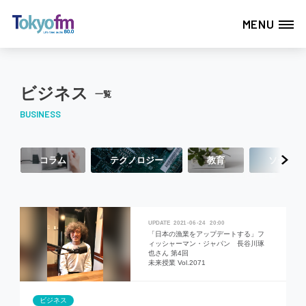
MENU
ビジネス
一覧
BUSINESS
コラム
テクノロジー
教育
ソーシャ
2021
06
24
20:00
「日本の漁業をアップデートする」フ
ィッシャーマン・ジャパン 長谷川琢
也さん 第4回
未来授業 Vol.2071
ビジネス