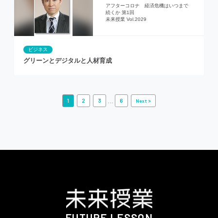
アフターコロナ 経済危機はいつまで
続くか 第1回
未来授業 Vol.2029
ビジネス
グリーンとデジタルと人材育成
...
1
2
3
6
>
Next
FUTURE LESSON