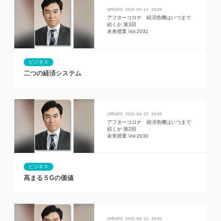
2021
04
14
20:00
アフターコロナ 経済危機はいつまで
続くか 第3回
未来授業 Vol.2031
ビジネス
二つの経済システム
2021
04
13
20:00
アフターコロナ 経済危機はいつまで
続くか 第2回
未来授業 Vol.2030
ビジネス
高まる５Gの価値
2021
04
12
20:00