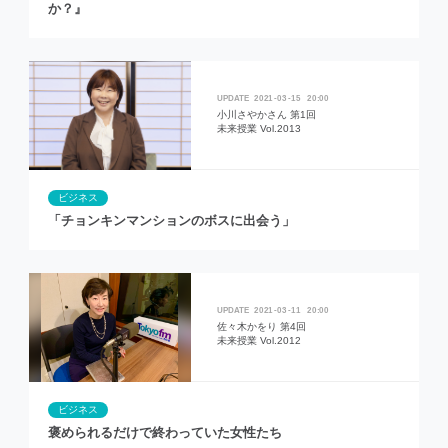
か？』
2021
03
15
20:00
小川さやかさん 第1回
未来授業 Vol.2013
ビジネス
「チョンキンマンションのボスに出会う」
2021
03
11
20:00
佐々木かをり 第4回
未来授業 Vol.2012
ビジネス
褒められるだけで終わっていた女性たち