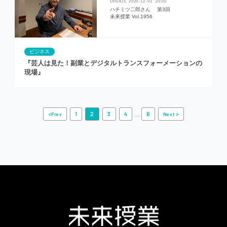
2020
12
02
20:00
ハチミツ二郎さん 第3回
未来授業 Vol.1956
ビジネス
『芸人は見た！副業とデジタルトランスフォーメーションの
現場』
...
<
1
2
3
4
6
>
Prev
Next