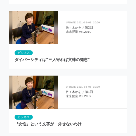
2021
03
09
20:00
佐々木かをり 第2回
未来授業 Vol.2010
ビジネス
ダイバーシティは“三人寄れば文殊の知恵”
2021
03
08
20:00
佐々木かをり 第1回
未来授業 Vol.2009
ビジネス
『女性』という文字が 外せないわけ