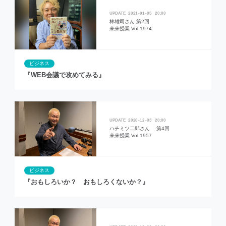
2021
01
05
20:00
林雄司さん 第2回
未来授業 Vol.1974
ビジネス
『WEB会議で攻めてみる』
2020
12
03
20:00
ハチミツ二郎さん 第4回
未来授業 Vol.1957
ビジネス
『おもしろいか？ おもしろくないか？』