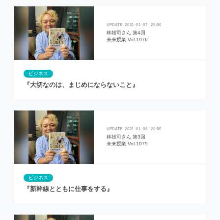
2021
01
07
20:00
林雄司さん 第4回
未来授業 Vol.1976
ビジネス
『大切なのは、まじめにならないこと』
2021
01
06
20:00
林雄司さん 第3回
未来授業 Vol.1975
ビジネス
『新幹線とともに仕事をする』