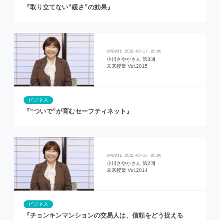
『取り立てない“緩さ”の効果』
2021
03
17
20:00
小川さやかさん 第3回
未来授業 Vol.2015
ビジネス
『“ついで”が育むセーフティネット』
2021
03
16
20:00
小川さやかさん 第2回
未来授業 Vol.2014
ビジネス
『チョンキンマンションの交易人は、信頼をどう捉える