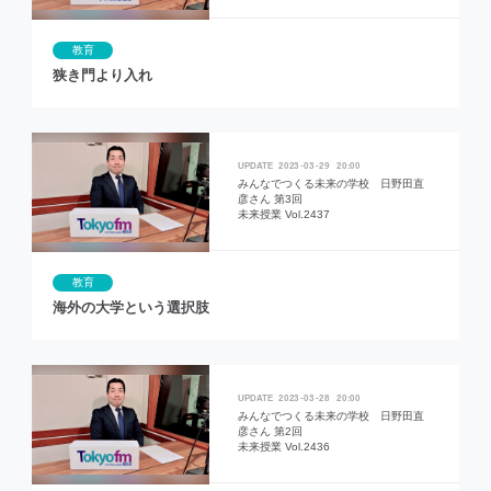
教育
狭き門より入れ
2023
03
29
20:00
みんなでつくる未来の学校 日野田直
彦さん 第3回
未来授業 Vol.2437
教育
海外の大学という選択肢
2023
03
28
20:00
みんなでつくる未来の学校 日野田直
彦さん 第2回
未来授業 Vol.2436