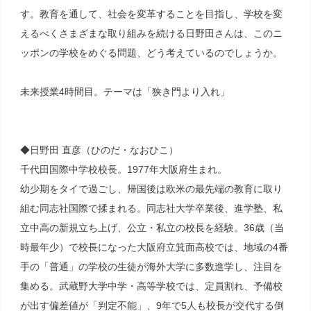
す。教育を通して、社会を変革することを目指し、学校を変
えるべくさまざまな取り組みを続ける日野田さんは、このニ
ッポンの学校をめぐる問題、どう考えているのでしょうか。
未来授業4時間目。テーマは「狭き門より入れ」
◆日野田 直彦（ひのだ・なおひこ）
千代田国際中学校校長。1977年大阪府生まれ。
幼少期をタイで過ごし、帰国後は欧米の最先端の教育に取り
組む同志社国際で揉まれる。同志社大学卒業後、進学塾、私
立中高の新規立ち上げ、公立・私立の校長を経験。36歳（当
時最年少）で校長になった大阪府立箕面高校では、地域の4番
手の「普通」の学校の生徒が海外大学に多数進学し、注目を
集める。武蔵野大学中学・高等学校では、定員割れ、予備校
が出す偏差値が「判定不能」、9年で5人も校長が交代する倒