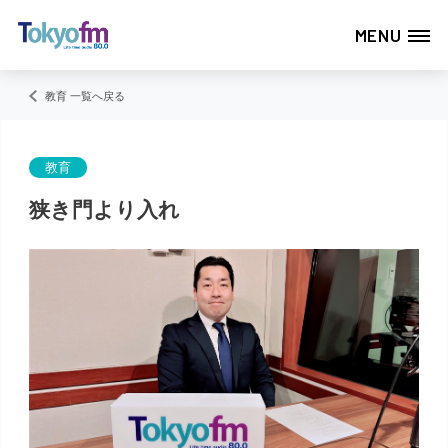
MENU
教育 一覧へ戻る
教育
狭き門より入れ