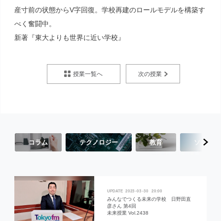
産寸前の状態からV字回復。学校再建のロールモデルを構築す
べく奮闘中。
新著『東大よりも世界に近い学校』
授業一覧へ
次の授業
コラム
テクノロジー
教育
ソーシャ
2023
03
30
20:00
みんなでつくる未来の学校 日野田直
彦さん 第4回
未来授業 Vol.2438