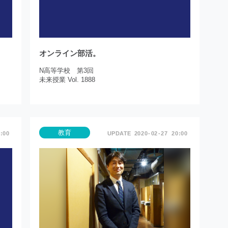
オンライン部活。
N高等学校 第3回
未来授業 Vol. 1888
教育
:00
2020
02
27
20:00