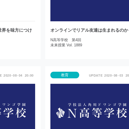
世界を味方につけ
オンラインでリアル友達は生まれるのか
N高等学校 第4回
未来授業 Vol. 1889
教育
2020
08
04
20:00
2020
08
03
20