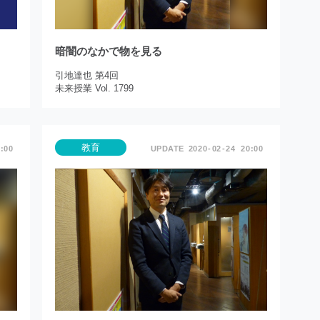
暗闇のなかで物を見る
引地達也 第4回
未来授業 Vol. 1799
教育
:00
2020
02
24
20:00