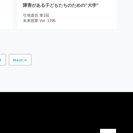
障害がある子どもたちのための“大学”
引地達也 第1回
未来授業 Vol. 1796
6
>
Next