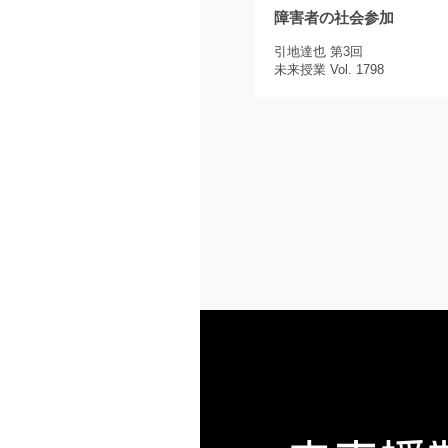
障害者の社会参加
引地達也 第3回
未来授業 Vol. 1798