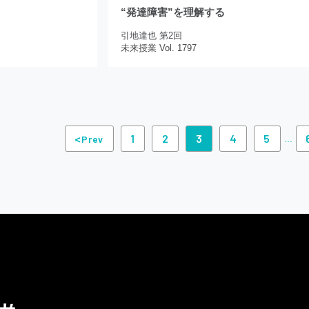
“発達障害”を理解する
引地達也 第2回
未来授業 Vol. 1797
<
1
2
3
4
5
Prev
...