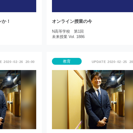
ンか！
オンライン授業の今
N高等学校 第1回
未来授業 Vol. 1886
教育
2020
02
26
20:00
2020
02
25
20