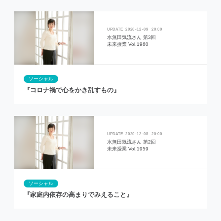
2020
12
09
20:00
水無田気流さん 第3回
未来授業 Vol.1960
ソーシャル
『コロナ禍で心をかき乱すもの』
2020
12
08
20:00
水無田気流さん 第2回
未来授業 Vol.1959
ソーシャル
『家庭内依存の高まりでみえること』