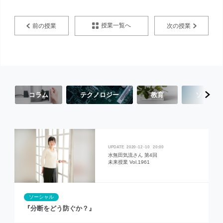
授業一覧へ
前の授業
次の授業
コラム
テクノロジー
教育
ソーシャ
2020
12
10
20:00
水無田気流さん 第4回
未来授業 Vol.1961
ソーシャル
『分断をどう防ぐか？』