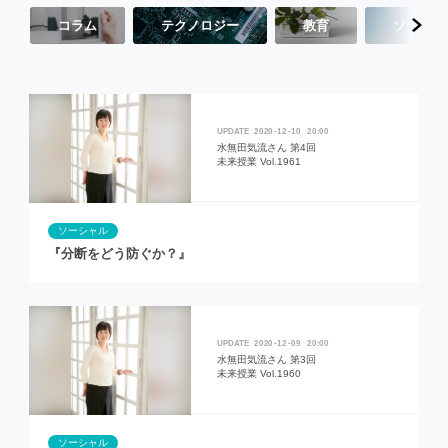
コラム
テクノロジー
教育
ソーシャ
2020
12
10
20:00
水無田気流さん 第4回
未来授業 Vol.1961
ソーシャル
『分断をどう防ぐか？』
2020
12
09
20:00
水無田気流さん 第3回
未来授業 Vol.1960
ソーシャル