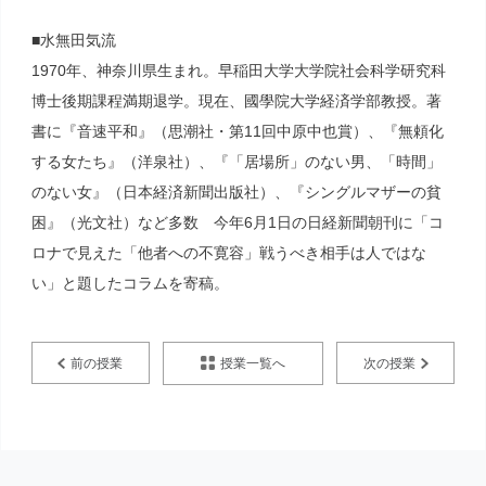
■水無田気流
1970年、神奈川県生まれ。早稲田大学大学院社会科学研究科
博士後期課程満期退学。現在、國學院大学経済学部教授。著
書に『音速平和』（思潮社・第11回中原中也賞）、『無頼化
する女たち』（洋泉社）、『「居場所」のない男、「時間」
のない女』（日本経済新聞出版社）、『シングルマザーの貧
困』（光文社）など多数 今年6月1日の日経新聞朝刊に「コ
ロナで見えた「他者への不寛容」戦うべき相手は人ではな
い」と題したコラムを寄稿。
授業一覧へ
前の授業
次の授業