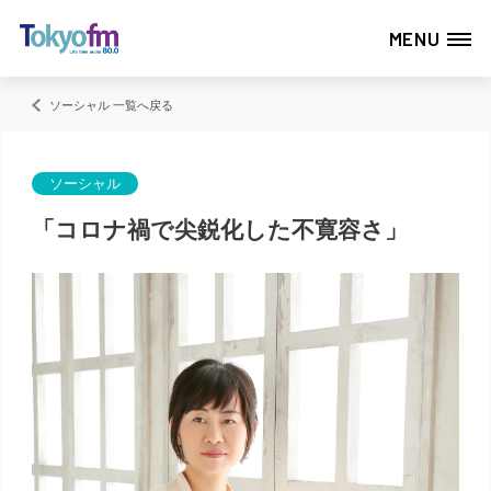
MENU
ソーシャル 一覧へ戻る
ソーシャル
「コロナ禍で尖鋭化した不寛容さ」