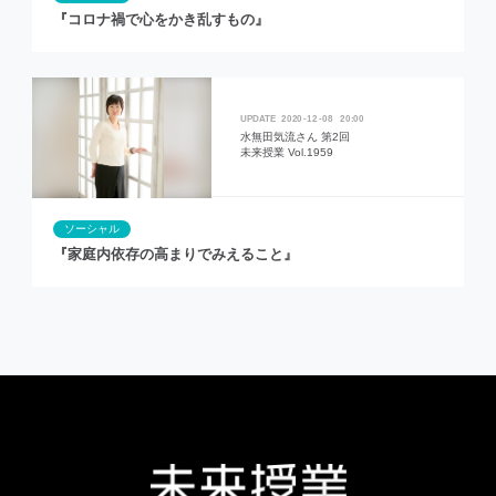
『コロナ禍で心をかき乱すもの』
2020
12
08
20:00
水無田気流さん 第2回
未来授業 Vol.1959
ソーシャル
『家庭内依存の高まりでみえること』