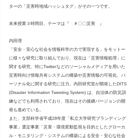
ターの「災害時地域ハッシュタグ」がその一つです。
未来授業３時間目、テーマは『 ＃〇〇災害 』
内田理
「安全・安心な社会を情報科学の力で実現する」をモットー
に様々な研究に取り組んでおり、現在は「災害情報処理」に
関する研究、特にTwitterなどのソーシャルメディアを用いた
災害時向け情報共有システムの構築や災害情報の可視化、パ
ーソナル化に関する研究に注力。内田研究室が開発したDITS
(Disaster Information Tweeting System) は、自治体の防災訓
練などでも利用されており、現在はその後継バージョンの開
発も進めている。
また、文部科学省平成28年度「私立大学研究ブランディング
事業」選定事業「災害・環境変動監視を目的としたグローカ
ル・モニタリング・システムの構築による安全・安心な社会