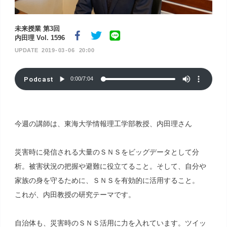
未来授業 第3回
内田理 Vol. 1596
2019
03
06
20:00
Podcast
0:00
/
7:04
今週の講師は、東海大学情報理工学部教授、内田理さん
災害時に発信される大量のＳＮＳをビッグデータとして分
析。被害状況の把握や避難に役立てること。そして、自分や
家族の身を守るために、ＳＮＳを有効的に活用すること。
これが、内田教授の研究テーマです。
自治体も、災害時のＳＮＳ活用に力を入れています。ツイッ