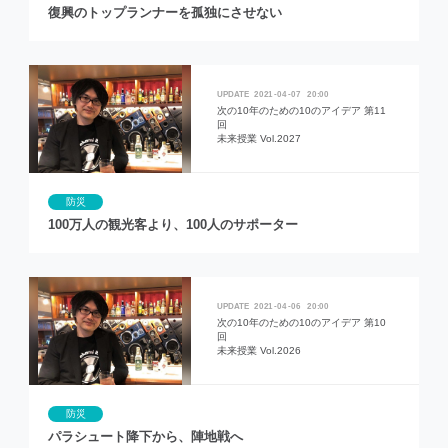
復興のトップランナーを孤独にさせない
2021
04
07
20:00
次の10年のための10のアイデア 第11
回
未来授業 Vol.2027
防災
100万人の観光客より、100人のサポーター
2021
04
06
20:00
次の10年のための10のアイデア 第10
回
未来授業 Vol.2026
防災
パラシュート降下から、陣地戦へ