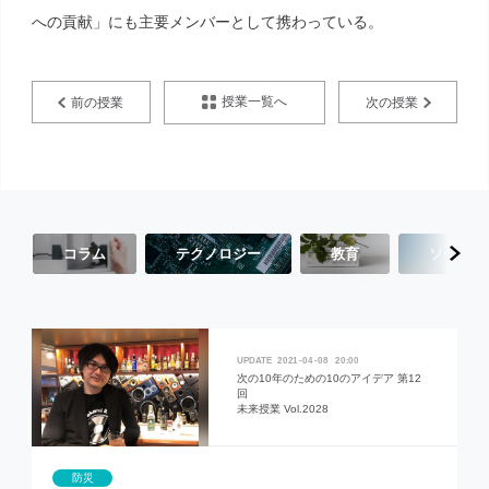
への貢献」にも主要メンバーとして携わっている。
授業一覧へ
前の授業
次の授業
コラム
テクノロジー
教育
ソーシャ
2021
04
08
20:00
次の10年のための10のアイデア 第12
回
未来授業 Vol.2028
防災