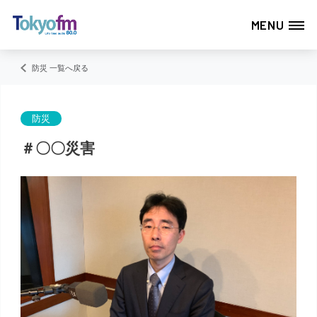
MENU
防災 一覧へ戻る
防災
＃〇〇災害